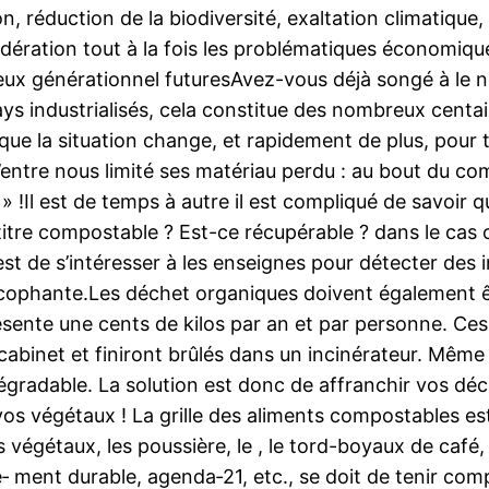
réduction de la biodiversité, exaltation climatique, 
ration tout à la fois les problématiques économiques
ceux générationnel futuresAvez-vous déjà songé à le 
s industrialisés, cela constitue des nombreux centain
 que la situation change, et rapidement de plus, pour 
n d’entre nous limité ses matériau perdu : au bout du
!Il est de temps à autre il est compliqué de savoir q
titre compostable ? Est-ce récupérable ? dans le cas o
 est de s’intéresser à les enseignes pour détecter des
ycophante.Les déchet organiques doivent également êt
ésente une cents de kilos par an et par personne. Ce
cabinet et finiront brûlés dans un incinérateur. Même 
dégradable. La solution est donc de affranchir vos déche
 vos végétaux ! La grille des aliments compostables es
s végétaux, les poussière, le , le tord-boyaux de café
ment durable, agenda‑21, etc., se doit de tenir compt