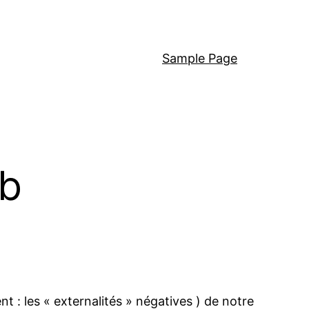
Sample Page
eb
t : les « externalités » négatives ) de notre