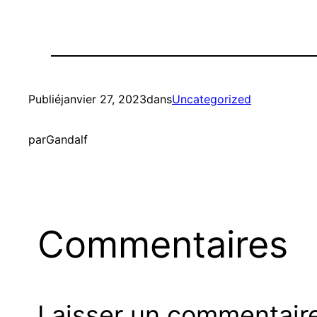
Publié
janvier 27, 2023
dans
Uncategorized
par
Gandalf
Commentaires
Laisser un commentair