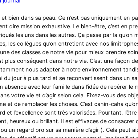
 journal
le et bien dans sa peau. Ce n’est pas uniquement en
t dire mission exhaustive. Le bien-être, c’est en pr
riqués les uns dans les autres. Ça passe par la qu’on 
s, les collègues qu’on entretient avec nos limitrophes
ne des classes de notre vie.pour mieux prendre soin 
est plus conséquent dans notre vie. C’est une façon d
amment nous adapter à notre environnement tandis que
 du jour à plus tard et se reconvertissent dans un savo
en absence avec leur famille dans l’idée de repérer le
ns votre vie et d’agir selon cela. Fixez-vous des obj
me et de remplacer les choses. C’est cahin-caha qu’o
 et l’excellence sont très valorisées. Pourtant, l’être
ent, heureux ou brillant. Il est effivaces de consacre
 un regard pro sur sa manière d’agir ). Cela peut aid