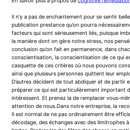
En savoir plus à propos de
cognitive remediation
Il n’y a pas de enchantement pour se sentir bel
publication prestance qu’on pourra nécessairemen
facteurs qui sont sérieusement liés, puisque imb
la manière dont on gère notre stress, nos pensée
conclusion qu’on fait en permanence, dans chacu
conscientisation, la conscientisation de ce qui 
casquette de ces critères où nous pouvons const
ainsi que plusieurs personnes quittent leur emploi
D’autres décident de tout abdiquer et de partir 
préparer ce qui est particulièrement important da
intéressent. Et prenez la de remplacer vous-mê
attention de nous.Dans notre entreprise, la record
Il est normal de ne pas ordinairement être effici
décodage, des échanges avec des limitrophes à ou