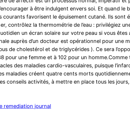
ère de affectif est un processus normal, impératif et 
s’encourager à être indulgent envers soi. Et quand le
és courants favorisent le épuisement cutané. Ils sont 
er, contrôlez la thermométrie de l’eau : privilégiez u
quotidien un écran solaire sur votre peau si vous ête
ale auprès d’un docteur est opérationnel pour une mesu
us de cholestérol et de triglycérides ). Ce sera l’opp
ieur à 88 pour une femme et à 102 pour un homme.Comme 
acles des maladies cardio-vasculaires, puisque l’infarc
ces maladies créent quatre cents morts quotidiennement
lques conseils activités, à mettre en place tous les jo
e remediation journal