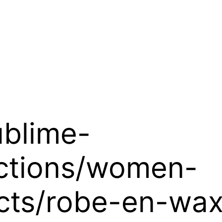
ublime-
ctions/women-
cts/robe-en-wax