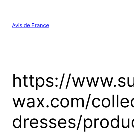
Aller
au
contenu
Avis de France
https://www.s
wax.com/colle
dresses/produ