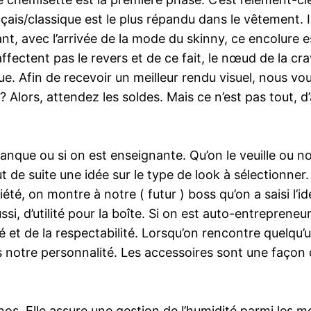
çais/classique est le plus répandu dans le vêtement. 
nt, avec l’arrivée de la mode du skinny, ce encolure 
ffectent pas le revers et de ce fait, le nœud de la cr
e. Afin de recevoir un meilleur rendu visuel, nous vo
 ? Alors, attendez les soldes. Mais ce n’est pas tout, 
 banque ou si on est enseignante. Qu’on le veuille ou
ut de suite une idée sur le type de look à sélectionne
iété, on montre à notre ( futur ) boss qu’on a saisi l’id
si, d’utilité pour la boîte. Si on est auto-entrepreneur
é et de la respectabilité. Lorsqu’on rencontre quelqu’u
 notre personnalité. Les accessoires sont une façon 
nos. Elle assure une gestion de l’humidité parmi les me