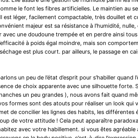
e le font les fibres artificielles. Le maintien au sec
 Il est léger, facilement compactable, très douillet e
onvénient majeur est sa résistance à l’humidité, nulle
ir avec une doudoune trempée et en perdre ainsi tous 
’efficacité à poids égal moindre, mais son comporteme
 séchage est plus court. par ailleurs, le passage en c
arlons un peu de l’état d’esprit pour s’habiller quand
nce de choix apparente avec une silhouette forte. Si
 hanches un peu grandes ), nous avons fait quand m
os formes sont des atouts pour réaliser un look qui 
 de concilier les lignes des habits, les différentes 
oup de votre attitude ! Cela peut apparaître paradoxa
habitez avec votre habillement. si vous êtes agréable 
s croyons en le body positive, c’est-à-dire l’expressi