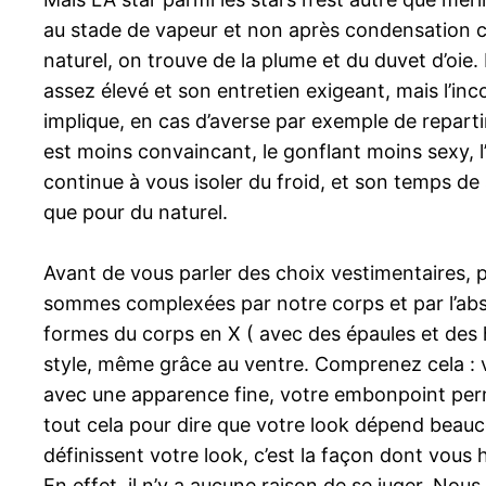
au stade de vapeur et non après condensation comm
naturel, on trouve de la plume et du duvet d’oie.
assez élevé et son entretien exigeant, mais l’inc
implique, en cas d’averse par exemple de repart
est moins convaincant, le gonflant moins sexy, l
continue à vous isoler du froid, et son temps de
que pour du naturel.
Avant de vous parler des choix vestimentaires, p
sommes complexées par notre corps et par l’abse
formes du corps en X ( avec des épaules et des
style, même grâce au ventre. Comprenez cela : v
avec une apparence fine, votre embonpoint permet
tout cela pour dire que votre look dépend beauc
définissent votre look, c’est la façon dont vous 
En effet, il n’y a aucune raison de se juger. Nou