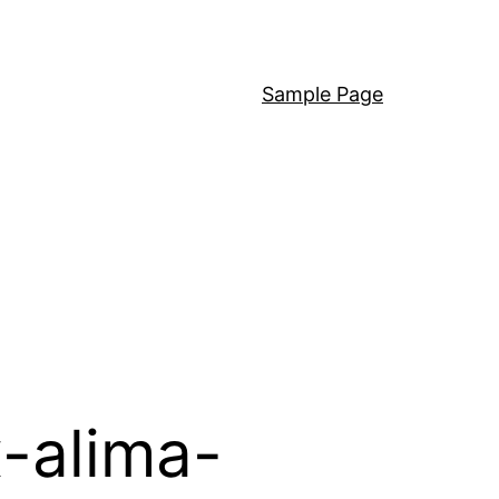
Sample Page
-alima-