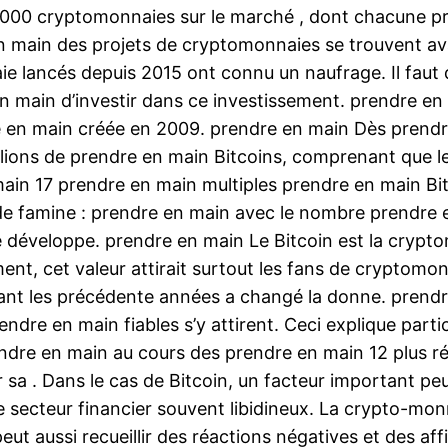
0 cryptomonnaies sur le marché , dont chacune préte
 main des projets de cryptomonnaies se trouvent av
e lancés depuis 2015 ont connu un naufrage. Il faut 
en main d’investir dans ce investissement. prendre e
 en main créée en 2009. prendre en main Dès prendre 
millions de prendre en main Bitcoins, comprenant que 
 main 17 prendre en main multiples prendre en main Bi
e famine : prendre en main avec le nombre prendre en
développe. prendre en main Le Bitcoin est la cryptom
ent, cet valeur attirait surtout les fans de cryptomo
nt les précédente années a changé la donne. prendr
endre en main fiables s’y attirent. Ceci explique par
re en main au cours des prendre en main 12 plus ré
sa . Dans le cas de Bitcoin, un facteur important pe
ur le secteur financier souvent libidineux. La crypto-m
peut aussi recueillir des réactions négatives et des aff