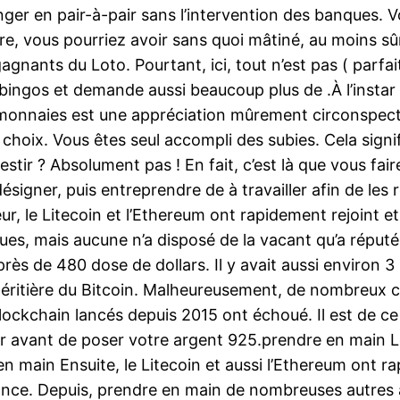
ger en pair-à-pair sans l’intervention des banques. V
e, vous pourriez avoir sans quoi mâtiné, au moins sûr
nants du Loto. Pourtant, ici, tout n’est pas ( parfaite
ngos et demande aussi beaucoup plus de .À l’instar des
naies est une appréciation mûrement circonspecte et 
choix. Vous êtes seul accompli des subies. Cela signif
estir ? Absolument pas ! En fait, c’est là que vous fai
igner, puis entreprendre de à travailler afin de les r
ur, le Litecoin et l’Ethereum ont rapidement rejoint 
es, mais aucune n’a disposé de la vacant qu’a réputée
rès de 480 dose de dollars. Il y avait aussi environ 
héritière du Bitcoin. Malheureusement, de nombreux c
blockchain lancés depuis 2015 ont échoué. Il est de ce
r avant de poser votre argent 925.prendre en main Le
n main Ensuite, le Litecoin et aussi l’Ethereum ont r
ance. Depuis, prendre en main de nombreuses autres 