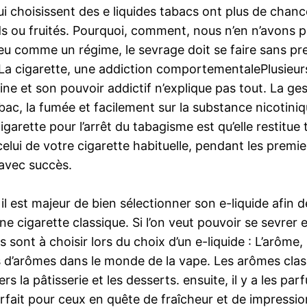
i choisissent des e liquides tabacs ont plus de chan
s ou fruités. Pourquoi, comment, nous n’en n’avons p
u comme un régime, le sevrage doit se faire sans press
La cigarette, une addiction comportementalePlusieur
e et son pouvoir addictif n’explique pas tout. La gest
ac, la fumée et facilement sur la substance nicotini
igarette pour l’arrêt du tabagisme est qu’elle restitu
 celui de votre cigarette habituelle, pendant les prem
 avec succès.
l est majeur de bien sélectionner son e-liquide afin d
cigarette classique. Si l’on veut pouvoir se sevrer effi
res sont à choisir lors du choix d’un e-liquide : L’arôme
 d’arômes dans le monde de la vape. Les arômes classi
la pâtisserie et les desserts. ensuite, il y a les parf
arfait pour ceux en quête de fraîcheur et de impress