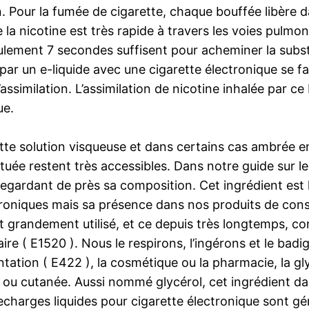
on. Pour la fumée de cigarette, chaque bouffée libère
e la nicotine est très rapide à travers les voies pulmo
lement 7 secondes suffisent pour acheminer la substa
 par un e-liquide avec une cigarette électronique se f
ssimilation. L’assimilation de nicotine inhalée par ce b
ue.
tte solution visqueuse et dans certains cas ambrée en
ituée restent très accessibles. Dans notre guide sur 
regardant de près sa composition. Cet ingrédient est la 
ctroniques mais sa présence dans nos produits de c
fet grandement utilisé, et ce depuis très longtemps, 
e ( E1520 ). Nous le respirons, l’ingérons et le badig
entation ( E422 ), la cosmétique ou la pharmacie, la g
 ou cutanée. Aussi nommé glycérol, cet ingrédient dan
 recharges liquides pour cigarette électronique sont g