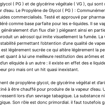
col ( PG ) et de glycérine végétale ( VG ), qui sont 
peur d’eau. Le Propylène de Glycol ( PG ) : Communéme
s liquides commercialisés. Testé et approuvé par pha
idéré comme base parfaite pour les e-liquides. Il se vap
généralement d’un flux d’air ) piégeant ainsi en parti
oduit un aérosol qui imite visuellement la fumée. La G
 stabilité permettant l’obtention d’une qualité de vap
e est légèrement sucrée ce qui altère légèrement la
met quant à lui une meilleure restitution des arômes e
un eliquide à un autre : il existe en effet des e liqui
eur pro mais ont un hit quasi inexistant.
ent de propylène glycol, de glycérine végétal et d’arô
stiné à être chauffé pour produire de la vapeur d’eau. 
ressenti lors d’un sevrage tabagique. La substance n
que. Son rôle est donc primordial. il faut toutefois ga