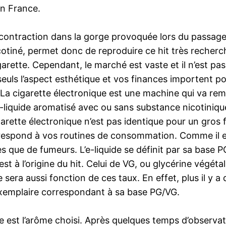
en France.
de contraction dans la gorge provoquée lors du passage
nicotiné, permet donc de reproduire ce hit très recher
arette. Cependant, le marché est vaste et il n’est pas
uls l’aspect esthétique et vos finances importent pou
 La cigarette électronique est une machine qui va rem
liquide aromatisé avec ou sans substance nicotinique.
 cigarette électronique n’est pas identique pour un g
 correspond à vos routines de consommation. Comme il
es que de fumeurs. L’e-liquide se définit par sa base
st à l’origine du hit. Celui de VG, ou glycérine végéta
 sera aussi fonction de ces taux. En effet, plus il y a 
 exemplaire correspondant à sa base PG/VG.
ide est l’arôme choisi. Après quelques temps d’obser