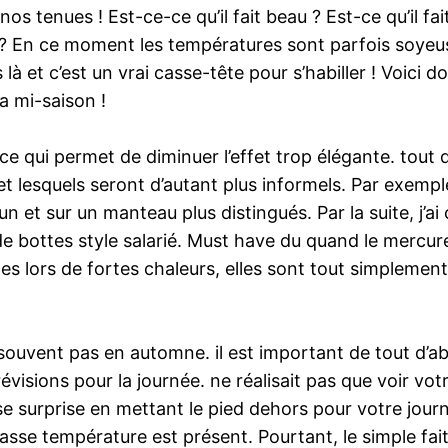
s tenues ! Est-ce-ce qu’il fait beau ? Est-ce qu’il fa
 En ce moment les températures sont parfois soyeuses 
as là et c’est un vrai casse-tête pour s’habiller ! Voic
a mi-saison !
 ce qui permet de diminuer l’effet trop élégante. tout d
 et lesquels seront d’autant plus informels. Par exemp
r un et sur un manteau plus distingués. Par la suite, j
de bottes style salarié. Must have du quand le mercu
bles lors de fortes chaleurs, elles sont tout simpleme
ouvent pas en automne. il est important de tout d’abo
évisions pour la journée. ne réalisait pas que voir vot
e surprise en mettant le pied dehors pour votre journ
 basse température est présent. Pourtant, le simple fai