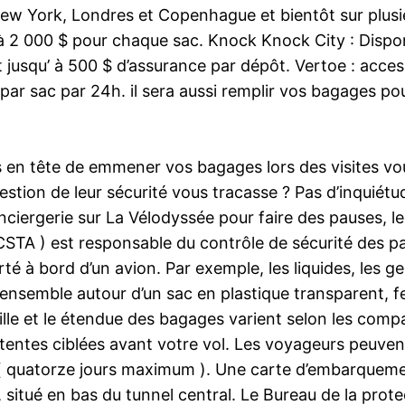
w York, Londres et Copenhague et bientôt sur plusieur
à 2 000 $ pour chaque sac. Knock Knock City : Disp
lut jusqu’ à 500 $ d’assurance par dépôt. Vertoe : ac
 par sac par 24h. il sera aussi remplir vos bagages 
 en tête de emmener vos bagages lors des visites vous
uestion de leur sécurité vous tracasse ? Pas d’inquiét
iergerie sur La Vélodyssée pour faire des pauses, le c
STA ) est responsable du contrôle de sécurité des pas
 à bord d’un avion. Par exemple, les liquides, les ge
ensemble autour d’un sac en plastique transparent, 
aille et le étendue des bagages varient selon les comp
entes ciblées avant votre vol. Les voyageurs peuvent
( quatorze jours maximum ). Une carte d’embarquemen
situé en bas du tunnel central. Le Bureau de la protec