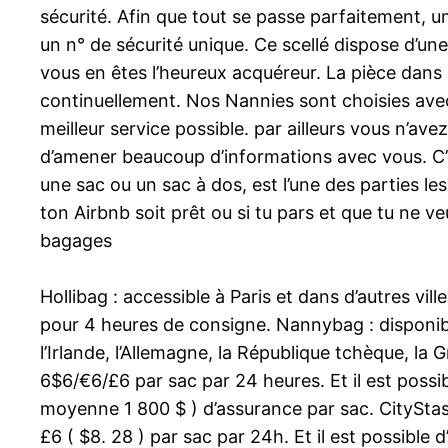
sécurité. Afin que tout se passe parfaitement, un
un n° de sécurité unique. Ce scellé dispose d’
vous en êtes l’heureux acquéreur. La pièce dans 
continuellement. Nos Nannies sont choisies avec 
meilleur service possible. par ailleurs vous n’a
d’amener beaucoup d’informations avec vous. C’est
une sac ou un sac à dos, est l’une des parties les
ton Airbnb soit prêt ou si tu pars et que tu ne v
bagages
Hollibag : accessible à Paris et dans d’autres v
pour 4 heures de consigne. Nannybag : disponible 
l’Irlande, l’Allemagne, la République tchèque, la 
6$6/€6/£6 par sac par 24 heures. Et il est poss
moyenne 1 800 $ ) d’assurance par sac. CityStash
£6 ( $8. 28 ) par sac par 24h. Et il est possibl