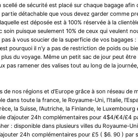
 scellé de sécurité est placé sur chaque bagage afin d’
une partie détachable que vous devez garder comme p
laquelle est déposée est à 100% réservée à la clientè
soin puisque seulement 10% de ceux qui veulent nous r
vez pas à vous soucier de la superficie de vos bagages
 pourquoi il n’y a pas de restriction de poids ou bien
 plus du voyage. Même un petit sac de jour peut être dif
eux pas ramener des valises tout au long de la journée
illes de nos régions et d’Europe grâce à son réseau d
dans toute la france, le Royaume-Uni, l’Italie, l’Espa
Grèce, la Suisse, l’Autriche, la Finlande, le Luxembour
ible d’ajouter 24h complémentaires pour 4$4/€4/£4 p
er : disponible dans plusieurs villes du Royaume-Uni, 
e d’ajouter 24h complémentaires pour £5 ( $6. 90 ) pa