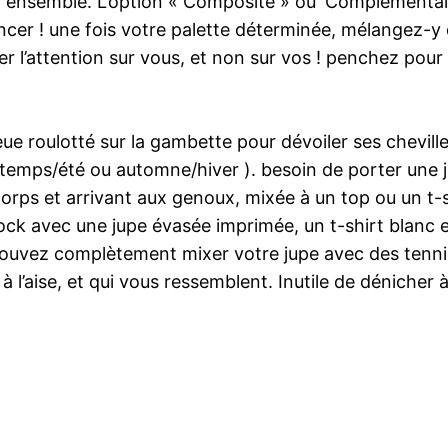
n ensemble. L’option « Composite » ou ‘Complémentair
cer ! une fois votre palette déterminée, mélangez-y
er l’attention sur vous, et non sur vos ! penchez pou
eue roulotté sur la gambette pour dévoiler ses chevil
ntemps/été ou automne/hiver ). besoin de porter une 
corps et arrivant aux genoux, mixée à un top ou un t-sh
t rock avec une jupe évasée imprimée, un t-shirt blanc
pouvez complètement mixer votre jupe avec des tennis
l’aise, et qui vous ressemblent. Inutile de dénicher à