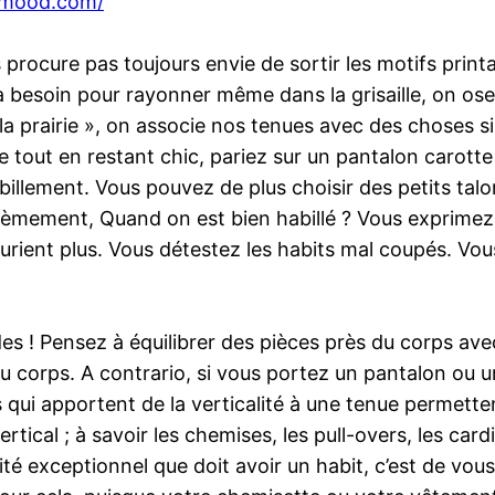
-mood.com/
procure pas toujours envie de sortir les motifs print
a besoin pour rayonner même dans la grisaille, on ose 
la prairie », on associe nos tenues avec des choses si
aise tout en restant chic, pariez sur un pantalon carot
billement. Vous pouvez de plus choisir des petits talo
ièmement, Quand on est bien habillé ? Vous exprimez 
ourient plus. Vous détestez les habits mal coupés. V
des ! Pensez à équilibrer des pièces près du corps av
u corps. A contrario, si vous portez un pantalon ou 
 qui apportent de la verticalité à une tenue permettent
vertical ; à savoir les chemises, les pull-overs, les ca
té exceptionnel que doit avoir un habit, c’est de vous a