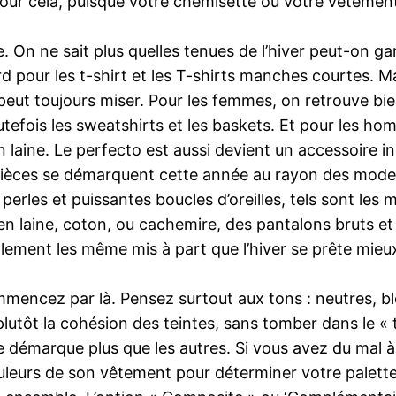
pour cela, puisque votre chemisette ou votre vêtemen
 On ne sait plus quelles tenues de l’hiver peut-on ga
tard pour les t-shirt et les T-shirts manches courtes. 
eut toujours miser. Pour les femmes, on retrouve bien 
tefois les sweatshirts et les baskets. Et pour les hom
laine. Le perfecto est aussi devient un accessoire in
 pièces se démarquent cette année au rayon des mode
e perles et puissantes boucles d’oreilles, tels sont les
ls en laine, coton, ou cachemire, des pantalons bruts 
lement les même mis à part que l’hiver se prête mieu
mmencez par là. Pensez surtout aux tons : neutres, bl
plutôt la cohésion des teintes, sans tomber dans le « 
démarque plus que les autres. Si vous avez du mal 
couleurs de son vêtement pour déterminer votre palett