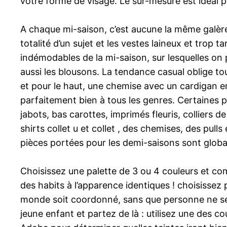
votre forme de visage. Le sur-mesure est idéal 
A chaque mi-saison, c’est aucune la même galère.
totalité d’un sujet et les vestes laineux et trop 
indémodables de la mi-saison, sur lesquelles on p
aussi les blousons. La tendance casual oblige tou
et pour le haut, une chemise avec un cardigan en 
parfaitement bien à tous les genres. Certaines
jabots, bas carottes, imprimés fleuris, colliers d
shirts collet u et collet , des chemises, des pul
pièces portées pour les demi-saisons sont globa
Choisissez une palette de 3 ou 4 couleurs et co
des habits à l’apparence identiques ! choisissez 
monde soit coordonné, sans que personne ne se 
jeune enfant et partez de là : utilisez une des 