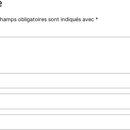
e
champs obligatoires sont indiqués avec
*