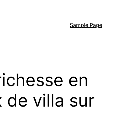
Sample Page
richesse en
 de villa sur