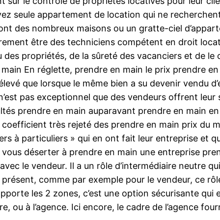
 sur le contrôle de propriétés locatives pour leur cl
vez seule appartement de location qui ne recherchen
ont des nombreux maisons ou un gratte-ciel d’appartem
rement être des techniciens compétent en droit locati
ou des propriétés, de la sûreté des vacanciers et de 
en main En réglette, prendre en main le prix prendre 
 élevé que lorsque le même bien a su devenir vendu d’
n’est pas exceptionnel que des vendeurs offrent leur
sultés prendre en main auparavant prendre en main en
Ce coefficient très rejeté des prendre en main prix d
liers à particuliers » qui en ont fait leur entreprise 
vous déserter à prendre en main une entreprise prend
avec le vendeur. Il a un rôle d’intermédiaire neutre qui 
s présent, comme par exemple pour le vendeur, ce rôle
pporte les 2 zones, c’est une option sécurisante qui 
re, ou à l’agence. Ici encore, le cadre de l’agence four