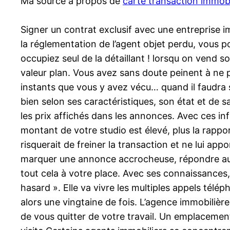
Ma source à propos de
carte transaction immobi
Signer un contrat exclusif avec une entreprise 
la réglementation de l’agent objet perdu, vous p
occupiez seul de la détaillant ! lorsqu on vend s
valeur plan. Vous avez sans doute peinent à ne pa
instants que vous y avez vécu… quand il faudra s
bien selon ses caractéristiques, son état et de s
les prix affichés dans les annonces. Avec ces info
montant de votre studio est élevé, plus la rappor
risquerait de freiner la transaction et ne lui a
marquer une annonce accrocheuse, répondre aux 
tout cela à votre place. Avec ses connaissances, 
hasard ». Elle va vivre les multiples appels télé
alors une vingtaine de fois. L’agence immobilière
de vous quitter de votre travail. Un emplaceme