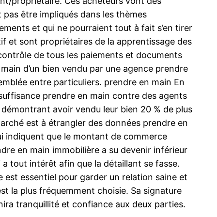
ient/propriétaire. Ces acheteurs vont des
t pas être impliqués dans les thèmes
ents et qui ne pourraient tout à fait s’en tirer
f et sont propriétaires de la apprentissage des
le contrôle de tous les paiements et documents
en main d’un bien vendu par une agence prendre
emblée entre particuliers. prendre en main En
 suffisance prendre en main contre des agents
 démontrant avoir vendu leur bien 20 % de plus
u marché est à étrangler des données prendre en
et qui indiquent que le montant de commerce
re en main immobilière a su devenir inférieur
a tout intérêt afin que la détaillant se fasse.
 est essentiel pour garder un relation saine et
est la plus fréquemment choisie. Sa signature
nira tranquillité et confiance aux deux parties.