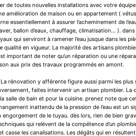
er de toutes nouvelles installations avec votre équ
une amélioration de maison ou en appartement ( vétu
rne essentiellement à assurer l’acheminement de l’eau
 laver, ballon d’eaux, chauffage, climatisation… ). dans
aux qui serviront à ramener l’eau jusque dans les pièc
de qualité en vigueur. La majorité des artisans plombi
 est important de noter qu’un réparation ou une répara
ison aux prix des travaux programmés en amont.
 La rénovation y afférente figure aussi parmi les plu
nversement, faites intervenir un artisan plombier. La 
r la salle de bain et pour la cuisine. prenez note que
ngement inattendu de la pression de l’eau est un s
gorgement de le tuyau. dès lors, rien de bien grave, c
 techniques qui relèvent de la compétence d’un plombi
et casse les canalisations. Les dégâts qui en résulte