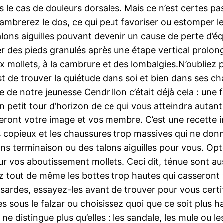
le cas de douleurs dorsales. Mais ce n’est certes pas
ambrerez le dos, ce qui peut favoriser ou estomper les
ons aiguilles pouvant devenir un cause de perte d’équi
r des pieds granulés après une étape vertical prolongée
 mollets, à la cambrure et des lombalgies.N’oubliez pa
t est de trouver la quiétude dans soi et bien dans ses
e de notre jeunesse Cendrillon c’était déjà cela : une
n petit tour d’horizon de ce qui vous atteindra autant 
geront votre image et vos membre. C’est une recette in
 copieux et les chaussures trop massives qui ne donner
ns terminaison ou des talons aiguilles pour vous. Opt
r vos aboutissement mollets. Ceci dit, ténue sont aus
ez tout de même les bottes trop hautes qui casseront 
ssardes, essayez-les avant de trouver pour vous certi
nes sous le falzar ou choisissez quoi que ce soit plus 
ne distingue plus qu’elles : les sandale, les mule ou