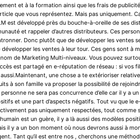
ment et à la formation ainsi que les frais de publicité
rticle que vous représentez. Mais pas uniquement. Car
M est développé près du bouche-à-oreille de ses distri
nauté et rappeler d’autres distributeurs. Ces person
patronner. Donc plutôt que de développer les ventes s
e le développer les ventes à leur tour. Ces gens sont 
le nom de Marketing Multi-niveaux. Vous pouvez surto
succès est partagé en e-réputation de réseau : si vos f
z aussi.Maintenant, une chose a te extérioriser relat
ts à son famille va proposer la possibilité de rejoind
tte personne ne sera pas concurrence d’elle car il y a 
 positifs et une part d’aspects négatifs. Tout vu qu
fectivement pas uniquement respectées, tout comme si
humain est un guère, il y a là aussi des modèles posit
mais il y a un bon moment où nous devrons aussi à mon 
ent. Tant qu’il est entre nos , cherchons une méthod