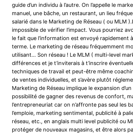
guide d’un individu à l’autre. On l’appelle le
manuel, une bâche, un restaurant, un lieu fréquen
salarié dans le Marketing de Réseau ( ou MLM ).Le
impossible de vérifier l’impact. Vous pourriez av
le fait que l’information est envoyé rapidement 
terme. Le marketing de réseau fréquemment morti
utilisant… Son réseau ! Le MLM ( multi-level ma
différences et je t’inviterais à t’inscrire éve
techniques de travail et peut-être même coachi
de ventes individuelles, et s’avère plutôt régle
Marketing de Réseau implique le expansion d’un ré
possibilité de gagner des revenus de confort, ma
l’entrepreneuriat car on n’affronte pas seul les 
l’emploie, marketing sentimental, publicité à pali
réseau, etc., en anglais multi level publicité ou
protéger de nouveaux magasins, et être alors pa