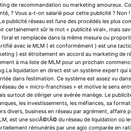
 marketing de recommandation ou marketing amoureux.
té, ? Vous a-t-on salarié pour cette publicité ? Non 
 publicité réseau est l’une des procédés les plus compl
oir certainement sûr le mot « publicité viral«, mais 
à l’oral et remplacée dans la même mesure ou proportio
fié avec le MLM ( et conformément ) est une tactique
rketing ) est étroitement en accord au marketing de r
ntuellement à ma liste de MLM pour un prochain commen
ng.La liquidation en direct est un système expert qu
mentée dans l’estimation. Ce système est assez vu dan
seau de « micro-franchises » et motive le sens entrepr
is surtout de s’ériger une avérée manège. Le publicit
banques, les investissements, les méfiances, sa format
ers divers, business en réseau par agrément, affaire p
 MLM, est une sociÃ©tÃ© du réseau de liquidation où l
rtiellement rémunérés par une agio comparée en ratio