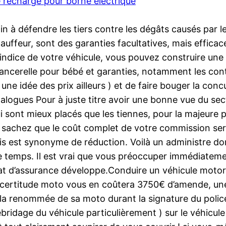
 recharge pour borne electrique
ain à défendre les tiers contre les dégâts causés par l
uffeur, sont des garanties facultatives, mais efficaces
e l’indice de votre véhicule, vous pouvez construire u
ancerelle pour bébé et garanties, notamment les contr
 une idée des prix ailleurs ) et de faire bouger la con
gues Pour à juste titre avoir une bonne vue du secteu
i sont mieux placés que les tiennes, pour la majeure p
sachez que le coût complet de votre commission sera
fois est synonyme de réduction. Voilà un administre d
 temps. Il est vrai que vous préoccuper immédiatemen
at d’assurance développe.Conduire un véhicule motorisé
certitude moto vous en coûtera 3750€ d’amende, un
 la renommée de sa moto durant la signature du police
idage du véhicule particulièrement ) sur le véhicule a