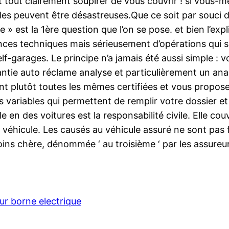
ut tout clairement soupirer de vous couvrir ! si vous-
es peuvent être désastreuses.Que ce soit par souci d
e » est la 1ère question que l’on se pose. et bien l’exp
ces techniques mais sérieusement d’opérations qui so
self-garages. Le principe n’a jamais été aussi simple :
rantie auto réclame analyse et particulièrement un an
ent plutôt toutes les mêmes certifiées et vous propose
es variables qui permettent de remplir votre dossier e
le en des voitures est la responsabilité civile. Elle 
éhicule. Les causés au véhicule assuré ne sont pas f
oins chère, dénommée ‘ au troisième ‘ par les assureu
ur borne electrique