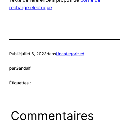
Texte de référence à propos de
borne de
recharge électrique
Publié
juillet 6, 2023
dans
Uncategorized
par
Gandalf
Étiquettes :
Commentaires