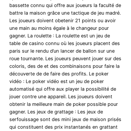
bassette connu qui offre aux joueurs la faculté de
battre la maison grâce une tactique de jeu madré.
Les joueurs doivent obetenir 21 points ou avoir
une main au moins égale à le changeur pour
gagner. La roulette : La roulette est un jeu de
table de casino connu où les joueurs placent des
paris sur le rendu d’un lancer de ballon sur une
roue tournante. Les joueurs peuvent jouer sur des
coloris, des de et des combinaisons pour faire la
découverte de de faire des profits. Le poker
vidéo : Le poker vidéo est un jeu de poker
automatisé qui offre aux player la possibilité de
jouer contre une appareil. Les joueurs doivent
obtenir la meilleure main de poker possible pour
gagner. Les jeux de grattage : Les jeux de
serfouissage sont des mini jeux de maison prisés
qui constituent des prix instantanés en grattant