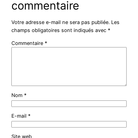
commentaire
Votre adresse e-mail ne sera pas publiée.
Les
champs obligatoires sont indiqués avec
*
Commentaire
*
Nom
*
E-mail
*
Site web