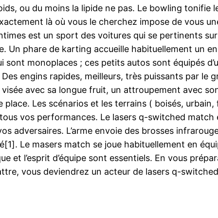
oids, ou du moins la lipide ne pas. Le bowling tonifie 
xactement là où vous le cherchez impose de vous une 
intimes est un sport des voitures qui se pertinents su
e. Un phare de karting accueille habituellement un 
ui sont monoplaces ; ces petits autos sont équipés d’u
Des engins rapides, meilleurs, très puissants par le g
isée avec sa longue fruit, un attroupement avec son 
re place. Les scénarios et les terrains ( boisés, urbain
 tous vos performances. Le lasers q-switched match e
er vos adversaires. L’arme envoie des brosses infraroug
é[1]. Le masers match se joue habituellement en équip
ue et l’esprit d’équipe sont essentiels. En vous prépa
ttre, vous deviendrez un acteur de lasers q-switched 