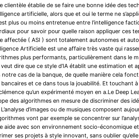
clientèle établie de se faire une bonne idée des tec
elligence artificielle, alors que et oui le terme ne s’ap
t plus ou moins entretenue entre l’intelligence fact
diaux pour savoir pour quelle raison appliquer ces ter
ence affectée ( ASI ) sont totalement autonomes et aut
elligence Artificielle est une affaire très vaste qui ra
lgorithmes plus performants, particulièrement dans le
a veut dire que ce style d’IA établit une estimation e
otre cas de la banque, de quelle manière cela fonction
 bancaires et ce dans tous la jouabilité. Et touchant 
e la clémence qu’un expérimenté moyen en a.Le Deep L
ppe des algorithmes en mesure de discriminer des idée
. L’analyse d’images ou de musiques composent aujourd
gorithmes vont par exemple se concentrer sur l’analy
 de aide avec son environnement socio-économique et s
mer ses projets à style innovant, sans oublier qu’el