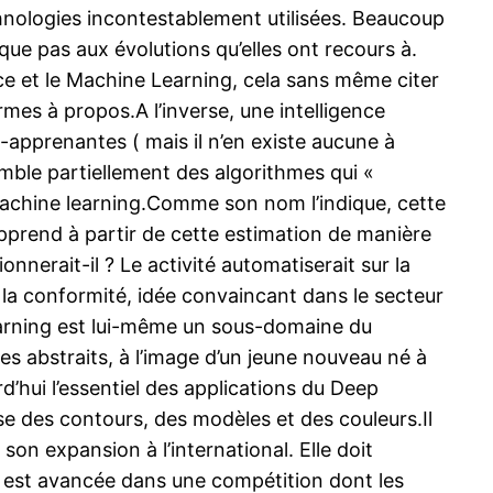
hnologies incontestablement utilisées. Beaucoup
plique pas aux évolutions qu’elles ont recours à.
ice et le Machine Learning, cela sans même citer
mes à propos.A l’inverse, une intelligence
o-apprenantes ( mais il n’en existe aucune à
ssemble partiellement des algorithmes qui «
 machine learning.Comme son nom l’indique, cette
t apprend à partir de cette estimation de manière
nerait-il ? Le activité automatiserait sur la
à la conformité, idée convaincant dans le secteur
earning est lui-même un sous-domaine du
s abstraits, à l’image d’un jeune nouveau né à
’hui l’essentiel des applications du Deep
se des contours, des modèles et des couleurs.Il
on expansion à l’international. Elle doit
le est avancée dans une compétition dont les