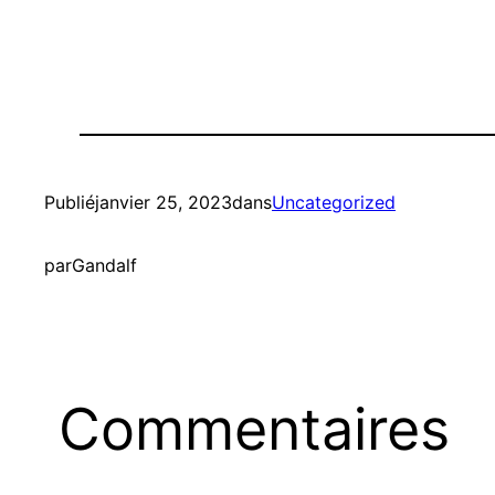
Publié
janvier 25, 2023
dans
Uncategorized
par
Gandalf
Commentaires