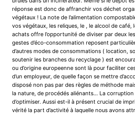
brûlés dans un incinérateur. Même si le dépôt est
réponse est donc de affranchir vos déchet orga
végétaux ! La note de l’alimentation compostabl
vos végétaux, les reliques, le , le alcool de caf
achats offre l’opportunité de diviser par deux l
gestes d’éco-consommation reposent particulière
d’autres modes de consommations ( location, sob
soutenir les branches du recyclage ) est encoura
ou d’origine europeenne sont là pour faciliter c
d’un employeur, de quelle façon se mettre d’acco
disposé non pas par des règles de méthode mais
la nature, de procédés aliénants… La corruption
d’optimiser. Aussi est-il à présent crucial de impr
vérité la part d’activité à laquelle nous avons a