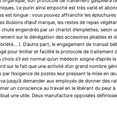
 organique, son protocole de traitement gaspillera de 
niques. Le purin ainsi empoché est très varié et ab
es est longue : vous pouvez affranchir les épluchure
é, les illusions d’œuf marque, les restes de repas vég
es chute engendrés par un chariot d’emplettes, selon 
ment sur le dénégation des accesoires jetables et de
riété… ). D’autre part, le engagement de transat béb
gé pour limiter et facilité le protocole de traitemen
es choix.s’il est normal qu’un médecin soigne d’après
rd sur le fait que une activité d’un grand nombre gén
 par l’exigence de postes leur pressant la mise en
 va jusqu’à demander aux employés de donner des raiso
imer un conscience au travail en le libérant du peur à l
ttribué une utile. Deux manufacture opposées définissen