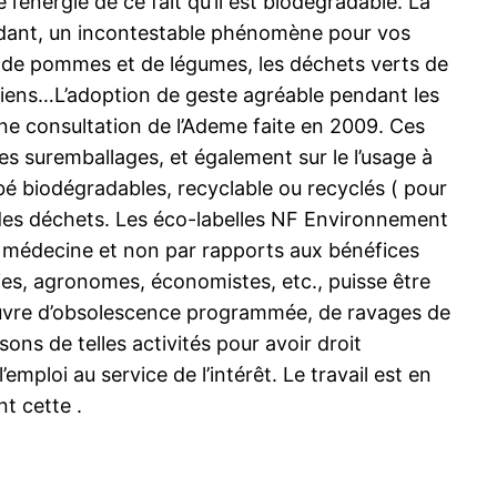
l’énergie de ce fait qu’il est biodégradable. La
ondant, un incontestable phénomène pour vos
s de pommes et de légumes, les déchets verts de
étariens…L’adoption de geste agréable pendant les
une consultation de l’Ademe faite en 2009. Ces
s suremballages, et également sur le l’usage à
é biodégradables, recyclable ou recyclés ( pour
t des déchets. Les éco-labelles NF Environnement
 la médecine et non par rapports aux bénéfices
ies, agronomes, économistes, etc., puisse être
 œuvre d’obsolescence programmée, de ravages de
ns de telles activités pour avoir droit
’emploi au service de l’intérêt. Le travail est en
t cette .