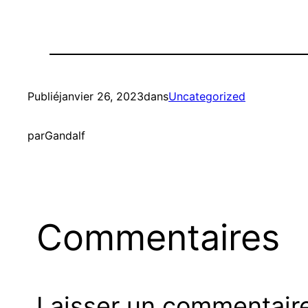
Publié
janvier 26, 2023
dans
Uncategorized
par
Gandalf
Commentaires
Laisser un commentair