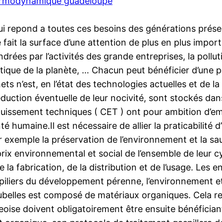
ermodynamique guadeloupe
i repond a toutes ces besoins des générations prése
e fait la surface d’une attention de plus en plus impo
ndrées par l’activités des grande entreprises, la poll
tique de la planète, … Chacun peut bénéficier d’une
s n’est, en l’état des technologies actuelles et de la
éduction éventuelle de leur nocivité, sont stockés da
ouissement techniques ( CET ) ont pour ambition d’em
é humaine.Il est nécessaire de allier la praticabilité 
exemple la préservation de l’environnement et la sauv
rix environnemental et social de l’ensemble de leur cyc
 la fabrication, de la distribution et de l’usage. Les
 piliers du développement pérenne, l’environnement et
poubelles est composé de matériaux organiques. Cela 
oise doivent obligatoirement être ensuite bénéficiant