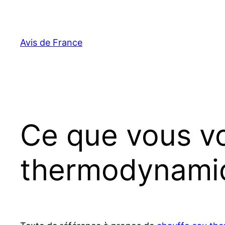
Aller
au
contenu
Avis de France
Ce que vous vo
thermodynami