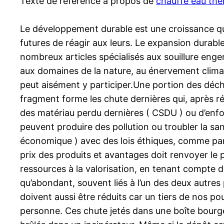
Texte de référence à propos de
chauffe eau th
Le développement durable est une croissance qu
futures de réagir aux leurs. Le expansion durabl
nombreux articles spécialisés aux souillure enge
aux domaines de la nature, au énervement clima
peut aisément y participer.Une portion des déchet
fragment forme les chute dernières qui, après r
des matériau perdu dernières ( CSDU ) ou d’enf
peuvent produire des pollution ou troubler la sant
économique ) avec des lois éthiques, comme par 
prix des produits et avantages doit renvoyer le p
ressources à la valorisation, en tenant compte de
qu’abondant, souvent liés à l’un des deux autres
doivent aussi être réduits car un tiers de nos 
personne. Ces chute jetés dans une boîte bourge