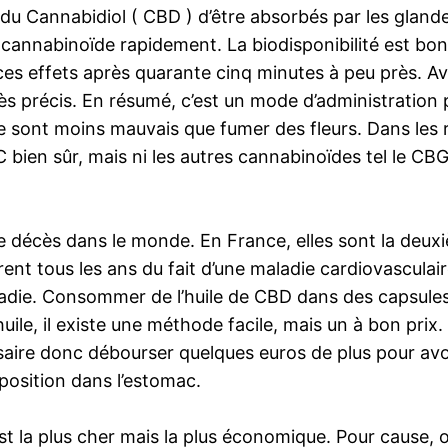
du Cannabidiol ( CBD ) d’être absorbés par les glande
cannabinoïde rapidement. La biodisponibilité est bonn
ces effets après quarante cinq minutes à peu près. Ave
s précis. En résumé, c’est un mode d’administration pr
 sont moins mauvais que fumer des fleurs. Dans les rec
C bien sûr, mais ni les autres cannabinoïdes tel le C
e décès dans le monde. En France, elles sont la deu
t tous les ans du fait d’une maladie cardiovasculai
adie. Consommer de l’huile de CBD dans des capsules
uile, il existe une méthode facile, mais un à bon prix.
ssaire donc débourser quelques euros de plus pour avo
mposition dans l’estomac.
t la plus cher mais la plus économique. Pour cause, 