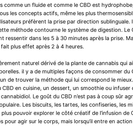
lors comme un fluide et comme le CBD est hydrophobe,
 tous les concepts actifs, même les plus thermosensib
sateurs préfèrent la prise par direction sublinguale. I
ette méthode contourne le système de digestion. Le
t ressentir dans les 5 à 30 minutes après la prise. M
 fait plus effet après 2 à 4 heures.
rement naturel dérivé de la plante de cannabis qui 
rporelles. il y a de multiples façons de consommer du 
un de trouver la méthode qui lui correspond le mieux.
BD en cuisine, un dessert, un smoothie ou infuser de
cannabidiol. Le goût du CBD n’est pas à coup sûr ag
ire. Les biscuits, les tartes, les confiseries, les mi
us pouvoir explorer le côté créatif de l’infusion de C
pour agir sur le corps, mais lorsqu’il entre en action