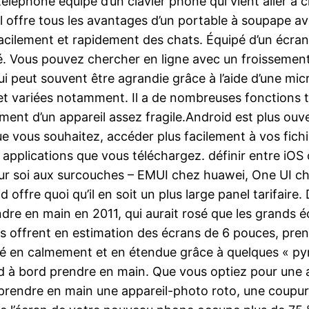
téléphone équipé d’un clavier phone qui vient aller à 
er. Il offre tous les avantages d’un portable à soupape
cilement et rapidement des chats. Équipé d’un écran c
é. Vous pouvez chercher en ligne avec un froissement 
 peut souvent être agrandie grâce à l’aide d’une mic
rs et variées notamment. Il a de nombreuses fonctions 
lement d’un appareil assez fragile.Android est plus ouve
ue vous souhaitez, accéder plus facilement à vos fich
es applications que vous téléchargez. définir entre iO
sur soi aux surcouches – EMUI chez huawei, One UI ch
d offre quoi qu’il en soit un plus large panel tarifaire
dre en main en 2011, qui aurait rosé que les grands 
 offrent en estimation des écrans de 6 pouces, pren
isé en calmement et en étendue grâce à quelques « pyr
rd à bord prendre en main. Que vous optiez pour une 
, prendre en main une appareil-photo roto, une coupu