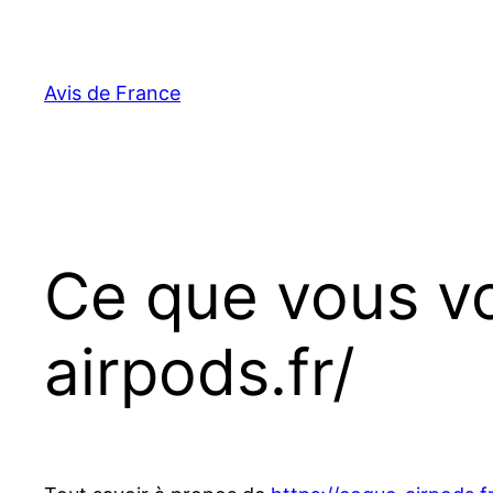
Aller
au
contenu
Avis de France
Ce que vous vo
airpods.fr/