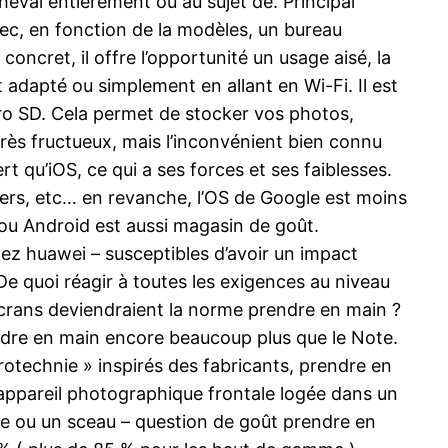
cheval entièrement ou au sujet de. Principal
 avec, en fonction de la modèles, un bureau
oncret, il offre l’opportunité un usage aisé, la
adapté ou simplement en allant en Wi-Fi. Il est
ro SD. Cela permet de stocker vos photos,
très fructueux, mais l’inconvénient bien connu
rt qu’iOS, ce qui a ses forces et ses faiblesses.
iers, etc… en revanche, l’OS de Google est moins
S ou Android est aussi magasin de goût.
ez huawei – susceptibles d’avoir un impact
. De quoi réagir à toutes les exigences au niveau
écrans deviendraient la norme prendre en main ?
dre en main encore beaucoup plus que le Note.
otechnie » inspirés des fabricants, prendre en
appareil photographique frontale logée dans un
re ou un sceau – question de goût prendre en