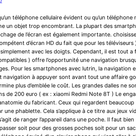
/
u’un téléphone cellulaire évident ou qu’un téléphone 
ne un objet trop encombrant. La plupart des smartphon
affichage de l’écran est également importante. choisiss
mpétent d’écran HD du fait que pour les téléviseurs 
t simplement avec les doigts. Cependant, il est tout a 
compatibles ) offre l’opportunité une navigation brusqu
ssages. Pour les smartphones avec lutrin, la navigati
t navigation à appuyer sont avant tout une affaire go
détermine plus d’emblée le coût. Les grandes dalles ne s
s de 200 euro ( ex : xiaomi Redmi Note 8T ) Le enga
t l’anatomie du fabricant. Ceux qui regardent beaucoup
r une phablette. Cela s’applique à ce titre aux jeux vi
’agit de ranger l’appareil dans une poche. Il faut bien
à passer soit pour des grosses poches soit pour un sa