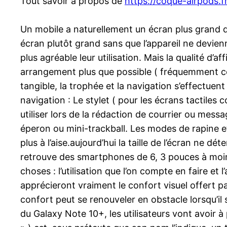
Tout savoir à propos de
https://coque-airpods.fr
Un mobile a naturellement un écran plus grand q
écran plutôt grand sans que l’appareil ne devien
plus agréable leur utilisation. Mais la qualité d’
arrangement plus que possible ( fréquemment co
tangible, la trophée et la navigation s’effectuen
navigation : Le stylet ( pour les écrans tactiles 
utiliser lors de la rédaction de courrier ou me
éperon ou mini-trackball. Les modes de rapine e
plus à l’aise.aujourd’hui la taille de l’écran ne 
retrouve des smartphones de 6, 3 pouces à moin
choses : l’utilisation que l’on compte en faire e
apprécieront vraiment le confort visuel offert pa
confort peut se renouveler en obstacle lorsqu’il s
du Galaxy Note 10+, les utilisateurs vont avoir 