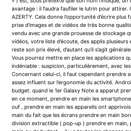
» ) est, sous prétexte que son nom l’indique, un 
avantage : il faudra faufiler le lutrin pour attir
AZERTY. Cela donne l’opportunité d’écrire plus fa
prise d’images et de vidéos de très bonne qualit
vendu avec une grande prouesse de stockage qui
vidéos, votre liste d’écoute, des applis plusieu
reste son prix élevé, d’autant qu’il s’agit généra
Vous pourrez mettre en place les applications q
indéniable : suspicion, particulièrement, avec l
Concernant celui-ci, il faut cependant prendre 
assez influent sur l’ergonomie du activité. Androi
budget. quand le 1er Galaxy Note a apparut pren
en ce moment, prendre en main les smartphones
ouf , prendre en main les appareils ont apprivo
main du fait que les écrans prendre en main bo
division extractible ( pop-up ) prendre en main