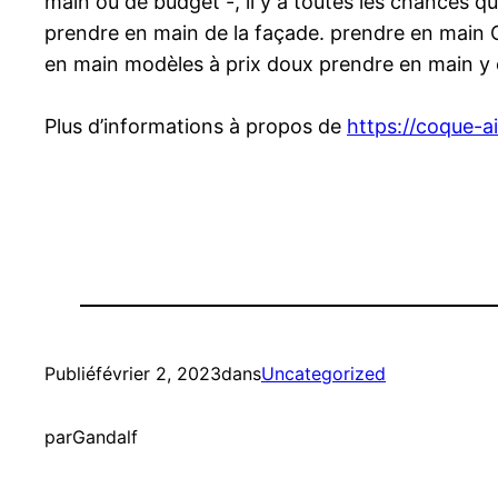
main ou de budget -, il y a toutes les chances 
prendre en main de la façade. prendre en main C
en main modèles à prix doux prendre en main y 
Plus d’informations à propos de
https://coque-ai
Publié
février 2, 2023
dans
Uncategorized
par
Gandalf