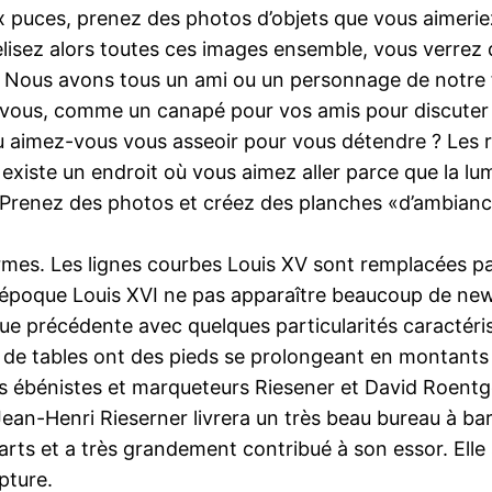
x puces, prenez des photos d’objets que vous aimeri
isez alors toutes ces images ensemble, vous verrez qu’
Nous avons tous un ami ou un personnage de notre fa
 vous, comme un canapé pour vos amis pour discuter d
aimez-vous vous asseoir pour vous détendre ? Les res
 existe un endroit où vous aimez aller parce que la lu
! Prenez des photos et créez des planches «d’ambiance
ormes. Les lignes courbes Louis XV sont remplacées p
. L’époque Louis XVI ne pas apparaître beaucoup de new
e précédente avec quelques particularités caractéri
de tables ont des pieds se prolongeant en montants ju
s ébénistes et marqueteurs Riesener et David Roentg
an-Henri Rieserner livrera un très beau bureau à bar
arts et a très grandement contribué à son essor. Elle 
pture.