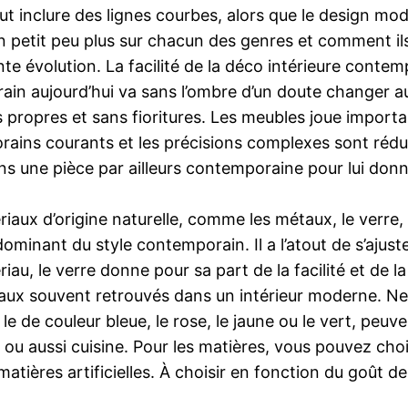
t inclure des lignes courbes, alors que le design mo
n petit peu plus sur chacun des genres et comment ils 
e évolution. La facilité de la déco intérieure contem
n aujourd’hui va sans l’ombre d’un doute changer au c
propres et sans fioritures. Les meubles joue import
ains courants et les précisions complexes sont rédui
 une pièce par ailleurs contemporaine pour lui donner
riaux d’origine naturelle, comme les métaux, le verre,
dominant du style contemporain. Il a l’atout de s’ajus
iau, le verre donne pour sa part de la facilité et de l
ériaux souvent retrouvés dans un intérieur moderne. N
 le de couleur bleue, le rose, le jaune ou le vert, peu
ou aussi cuisine. Pour les matières, vous pouvez chois
atières artificielles. À choisir en fonction du goût de 