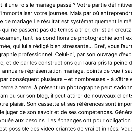
t-il une fois le mariage passé ? Votre partie définitiv
d’immortaliser votre journée. Mais par où entreprendre
 de mariage.Le résultat est systématiquement le mêm
s qui ne passent pas de temps à trier, christian creutz
 examen, tant les conditions de photographie sont e
née, qui lui a rédigé bien stressante… Bref, vous l’aure
graphie professionnel. Celui-ci, par son ouvrage d’exc
, et de par les constructions qu’il aura pris la pein
 annuaire réprésentation mariage, points de vue ) saur
r conséquent plusieurs – et nombreuses – à s’être ex
erre à terre. à présent un photographe peut s’adonne
am ou sur son blog, il peut attirer de nouveaux clien
otre plaisir. Son cassette et ses références sont impo
 de juger de son savoir et de ses compétences. Généra
dévouée aux besoins. Les échanges ont pour obligation
 est possible des vidéo criantes de vrai et innées. Vou