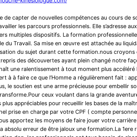
houche-kinesiologue.com/
e de capter de nouvelles compétences au cours de son
ravailler les parcours professionnels. Elle s’adresse 
rs multiples dispositifs. La formation professionnel
e du Travail. Sa mise en œuvre est attachée au liquidat
isation du sujet durant cette formation.nous croyons 
trepris des découvertes ayant plein changé notre faço
nnaît une ralentissement à tout moment plus accéléré 
rt à à faire ce que l’Homme a régulièrement fait : app
us, le soutien est une arme précieuse pour embellir so
ansforme.Pour ceux voulant dans la grande aventure d
lus appréciables pour recueillir les bases de la maîtr
 prise en charge par votre CPF ( compte personnel
ous apportez les moyens de faire jouer votre carrière 
a absolu erreur de être jaloux une formation.La 1ere ra