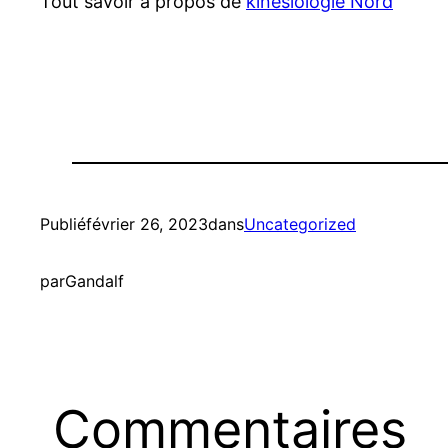
Tout savoir à propos de
kinésiologie Nord
Publié
février 26, 2023
dans
Uncategorized
par
Gandalf
Commentaires