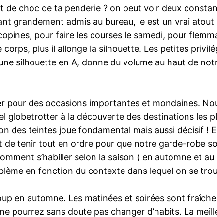
de choc de ta penderie ? on peut voir deux constantes 
ant grandement admis au bureau, le est un vrai atout s
copines, pour faire les courses le samedi, pour flemma
e corps, plus il allonge la silhouette. Les petites priv
 une silhouette en A, donne du volume au haut de not
er pour des occasions importantes et mondaines. Nous
 globetrotter à la découverte des destinations les p
ion des teintes joue fondamental mais aussi décisif ! Et
st de tenir tout en ordre pour que notre garde-robe so
omment s’habiller selon la saison ( en automne et au
roblème en fonction du contexte dans lequel on se tro
p en automne. Les matinées et soirées sont fraîches 
us ne pourrez sans doute pas changer d’habits. La meil