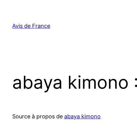
Aller
au
contenu
Avis de France
abaya kimono :
Source à propos de
abaya kimono