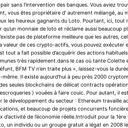
pair sans l’intervention des banques. Vous aviez trouv
ant, vous êtes propriétaire d’ autrement mélangé, a
ux les heureux gagnants du Loto. Pourtant, ici, tout n’
r qu’un monnaie de loto et réclame aussi beaucoup pl
n’existe pas de plateforme meilleure que les autres, 
 la valeur de ces crypto-actifs, vous pouvez exécuter 
 est tout a fait possible d’acquérir des actions habitu
mmunes très rapidement.dans le cas où tante Colette 
défunt, BFM TV n’en traite plus », laissez-vous la duré
 lui-même. Il existe aujourd’hui à peu près 2000 cry
des seules blockchains de délicat contracts opération
croqueries ) vouées à faire couic. Pour autant, il es
ir le développement du secteur : Ethereum travaille 
ications, et beaucoup de projets concurrents foncière
tivité de l’économie réelle.Introduit pour la 1ère fo
 un individu ou un groupe gratuit a légat en 2008 le