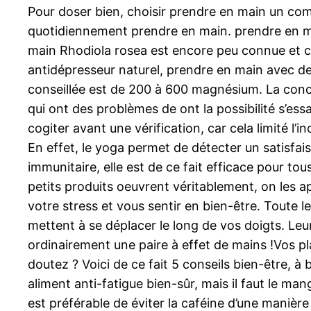
Pour doser bien, choisir prendre en main un c
quotidiennement prendre en main. prendre en m
main Rhodiola rosea est encore peu connue et ce
antidépresseur naturel, prendre en main avec des
conseillée est de 200 à 600 magnésium. La concen
qui ont des problèmes de ont la possibilité s’essa
cogiter avant une vérification, car cela limité l’
En effet, le yoga permet de détecter un satisfais
immunitaire, elle est de ce fait efficace pour t
petits produits oeuvrent véritablement, on les ap
votre stress et vous sentir en bien-être. Toute leu
mettent à se déplacer le long de vos doigts. Leu
ordinairement une paire à effet de mains !Vos p
doutez ? Voici de ce fait 5 conseils bien-être, à
aliment anti-fatigue bien-sûr, mais il faut le m
est préférable de éviter la caféine d’une manièr