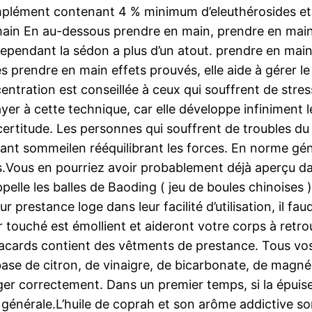
omplément contenant 4 % minimum d’eleuthérosides e
ain En au-dessous prendre en main, prendre en main 
pendant la sédon a plus d’un atout. prendre en main
 prendre en main effets prouvés, elle aide à gérer le 
tration est conseillée à ceux qui souffrent de stress
yer à cette technique, car elle développe infiniment le
incertitude. Les personnes qui souffrent de troubles du
ant sommeilen rééquilibrant les forces. En norme génér
ous.Vous en pourriez avoir probablement déjà aperçu d
pelle les balles de Baoding ( jeu de boules chinoises )
r prestance loge dans leur facilité d’utilisation, il fa
r touché est émollient et aideront votre corps à retro
lacards contient des vêtments de prestance. Tous vos
 base de citron, de vinaigre, de bicarbonate, de magnés
anger correctement. Dans un premier temps, si la épuis
e générale.L’huile de coprah et son arôme addictive so