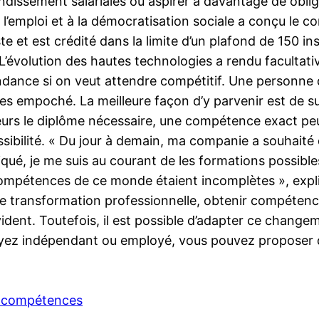
randissement salariales ou aspirer à davantage de obli
à l’emploi et à la démocratisation sociale a conçu le
te et est crédité dans la limite d’un plafond de 150 
.L’évolution des hautes technologies a rendu facultati
tendance si on veut attendre compétitif. Une personne 
s empoché. La meilleure façon d’y parvenir est de su
urs le diplôme nécessaire, une compétence exact peut
ibilité. « Du jour à demain, ma companie a souhaité 
iqué, je me suis au courant de les formations possible
compétences de ce monde étaient incomplètes », expl
e transformation professionnelle, obtenir compétenc
évident. Toutefois, il est possible d’adapter ce chan
oyez indépendant ou employé, vous pouvez proposer de
e compétences