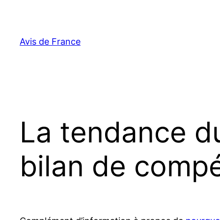
Aller
au
contenu
Avis de France
La tendance d
bilan de comp