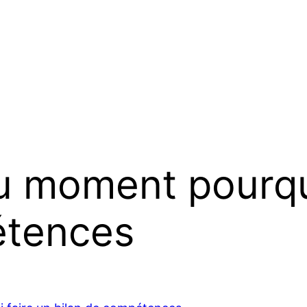
u moment pourquo
étences