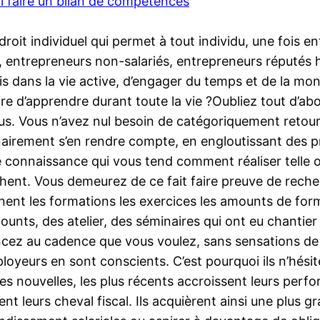
i faire un bilan de compétences
t individuel qui permet à tout individu, une fois entr
s, entrepreneurs non-salariés, entrepreneurs réputés
 fois dans la vie active, d’engager du temps et de la 
re d’apprendre durant toute la vie ?Oubliez tout d’abor
s. Vous n’avez nul besoin de catégoriquement retourn
nairement s’en rendre compte, en engloutissant des pr
connaissance qui vous tend comment réaliser telle ou
ent. Vous demeurez de ce fait faire preuve de recher
nt les formations les exercices les amounts de format
nts, des atelier, des séminaires qui ont eu chantier
ncez au cadence que vous voulez, sans sensations de 
yeurs en sont conscients. C’est pourquoi ils n’hésit
s nouvelles, les plus récents accroissent leurs per
ent leurs cheval fiscal. Ils acquièrent ainsi une plus 