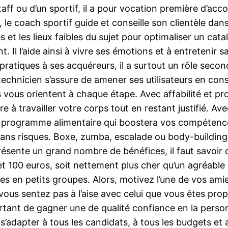
staff ou d’un sportif, il a pour vocation première d’a
 le coach sportif guide et conseille son clientèle dan
és et les lieux faibles du sujet pour optimaliser un ca
 Il l’aide ainsi à vivre ses émotions et à entretenir
 pratiques à ses acquéreurs, il a surtout un rôle second
 technicien s’assure de amener ses utilisateurs en cons
s vous orientent à chaque étape. Avec affabilité et 
 à travailler votre corps tout en restant justifié. Av
’un programme alimentaire qui boostera vos compétence
s sans risques. Boxe, zumba, escalade ou body-buildin
ésente un grand nombre de bénéfices, il faut savoir q
 100 euros, soit nettement plus cher qu’un agréable c
 en petits groupes. Alors, motivez l’une de vos amies 
vous sentez pas à l’aise avec celui que vous êtes propr
 important de gagner une de qualité confiance en la pe
s’adapter à tous les candidats, à tous les budgets et au