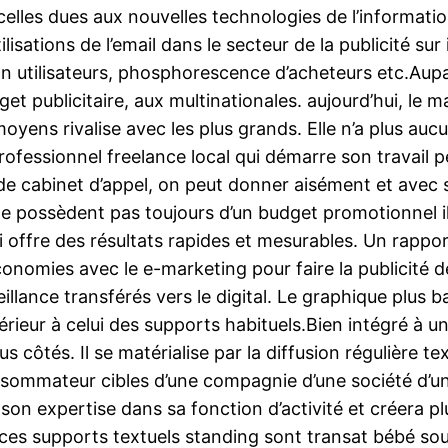
celles dues aux nouvelles technologies de l’informatio
sations de l’email dans le secteur de la publicité sur i
 utilisateurs, phosphorescence d’acheteurs etc.Aupara
 publicitaire, aux multinationales. aujourd’hui, le ma
moyens rivalise avec les plus grands. Elle n’a plus au
ofessionnel freelance local qui démarre son travail 
 de cabinet d’appel, on peut donner aisément et avec s
e possèdent pas toujours d’un budget promotionnel il
ffre des résultats rapides et mesurables. Un rapport
mies avec le e-marketing pour faire la publicité de 
illance transférés vers le digital. Le graphique plus
rieur à celui des supports habituels.Bien intégré à un
us côtés. Il se matérialise par la diffusion régulière t
sommateur cibles d’une compagnie d’une société d’un
son expertise dans sa fonction d’activité et créera p
s supports textuels standing sont transat bébé sous f