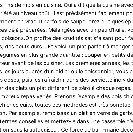
s fins de mois en cuisine. Qui a dit que la cuisine ave
iété au niveau coût, il est précisément facilement po
endent en vrac. Il parfois de saupoudrez quelques épic
es déjà préparées. Mélangées avec un peu d’huile, vo
poissons.On profite des crudités satisfaisant pour fa
s, des oeufs durs… Et voici, un plat parfait à manger
égumes en plus grande quantité : couper en petits dés 
ateur avant de les cuisiner. Les premières années, les
tous les jours auprès d’un didier ou le poissonnier, v
 doses, puis les rafraîchir dans des serviette individ
oter des plats un plat différent de zéro à chaque rep
reux repas variés. Prenons l’exemple des pois chiche
 chiches cuits, toutes ces méthodes est très ponctuel 
n. Par exemple, remplissez un plat en verre de garbur
termes conseillés et mettez-le dans une casserole d’e
sation sous la autocuiseur. Ce force de bain-marie déc