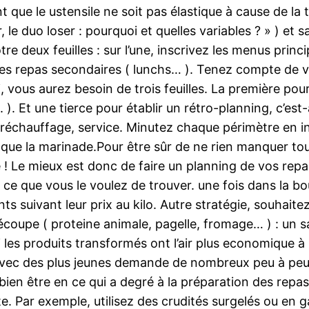
t que le ustensile ne soit pas élastique à cause de la
ur, le duo loser : pourquoi et quelles variables ? » ) e
re deux feuilles : sur l’une, inscrivez les menus princi
 les repas secondaires ( lunchs… ). Tenez compte de v
, vous aurez besoin de trois feuilles. La première po
x. ). Et une tierce pour établir un rétro-planning, c’es
réchauffage, service. Minutez chaque périmètre en i
que la marinade.Pour être sûr de ne rien manquer tou
llié ! Le mieux est donc de faire un planning de vos re
ce que vous le voulez de trouver. une fois dans la bo
ts suivant leur prix au kilo. Autre stratégie, souhaitez
écoupe ( proteine animale, pagelle, fromage… ) : un 
i les produits transformés ont l’air plus economique à 
vec des plus jeunes demande de nombreux peu à peu : 
du bien être en ce qui a degré à la préparation des rep
ite. Par exemple, utilisez des crudités surgelés ou en 