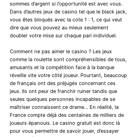
sommes d’argent si l’opportunité est avec vous.
Dans d’autres jeux de casino tel que le black jack,
vous êtes bloqués avec la cote 1 : 1, ce qui veut
dire que vous pouvez au mieux seulement
doubler votre mise sur chaque pari individuel.
Comment ne pas aimer le casino ? Les jeux
comme la roulette sont compréhensibles de tous,
amusants et la compétition face à la banque
réveille vite votre côté joueur. Pourtant, beaucoup
de français ont des préjugés concernant ces
jeux. Ils ont peur de franchir ruiner tandis que
seules quelques personnes incapables de se
maîtriser connaissent ce drame… En réalité, la
France compte déjà des centaines de milliers de
joueurs épanouis. Le casino gratuit est donc là
pour vous permettre de savoir jouer, d’essayer