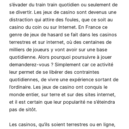
s’évader du train train quotidien ou seulement de
se divertir. Les jeux de casino sont devenus une
distraction qui attire des foules, que ce soit au
casino du coin ou sur Internet. En France ce
genre de jeux de hasard se fait dans les casinos
terrestres et sur internet, où des centaines de
milliers de joueurs y vont avoir sur une base
quotidienne. Alors pourquoi poursuivre à jouer
demanderez-vous ? Simplement car ce activité
leur permet de se libérer des contraintes
quotidiennes, de vivre une expérience sortant de
l’ordinaire. Les jeux de casino ont conquis le
monde entier, sur terre et sur des sites internet,
et il est certain que leur popularité ne s’éteindra
pas de sitôt.
Les casinos, qu’ils soient terrestres ou en ligne,