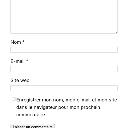
Nom
*
E-mail
*
Site web
Enregistrer mon nom, mon e-mail et mon site
dans le navigateur pour mon prochain
commentaire.