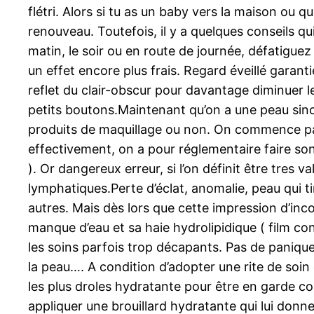
flétri. Alors si tu as un baby vers la maison ou 
renouveau. Toutefois, il y a quelques conseils qu
matin, le soir ou en route de journée, défatiguez 
un effet encore plus frais. Regard éveillé garant
reflet du clair-obscur pour davantage diminuer le
petits boutons.Maintenant qu’on a une peau sincè
produits de maquillage ou non. On commence par 
effectivement, on a pour réglementaire faire son 
). Or dangereux erreur, si l’on définit être tre
lymphatiques.Perte d’éclat, anomalie, peau qui tir
autres. Mais dès lors que cette impression d’inc
manque d’eau et sa haie hydrolipidique ( film con
les soins parfois trop décapants. Pas de paniqu
la peau…. A condition d’adopter une rite de soin d
les plus droles hydratante pour être en garde con
appliquer une brouillard hydratante qui lui donne