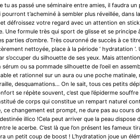
que tu as passé une séminaire entre amies, il faudra u
i pourront t’acheminé à sembler plus réveillée, dans l
et défroissez votre regard avec un attention en stick à 
ie. Une formule très qui sport de glisse et se principe
s parties d’ombre. Très couronné de succès à ce titre
rement nettoyée, place à la période ‘ hydratation ‘.
s’occuper du silhouette de ses yeux. Mais attention,
sérum ou sa pommade silhouette de l’oeil en assemblant
s valable et rationnel sur un aura ou une poche matina
aille, desquamations… On le sait, tous ces petits dépla
onfort se répète souvent, c’est que l’épiderme souffre
stitué de corps qui constitue un rempart naturel contr
e, ce changement est prompt, ne dure pas au cours d
estinée illico !Cela peut arriver que la peau dispose 
tre le acerbe. C’est là que l’on présent les fameux ti
ra un petit coup de boost ! L’hydratation joue un élém