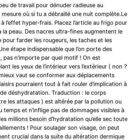
n peu de travail pour dénuder radieuse au
a mesure où si tu a débraillé une nuit complète.Le
l’effet hyper-frais. Placez l’article au frigo pour
 à la peau. Des nacres ultra-fines augmentent le
 pour farder les rougeurs, les taches et les
 Une étape indispensable que l’on porte des
 pas n’importe par quel motif ! On est
 les yeux de l’intérieur vers l’extérieur ( non ?
le, mieux vaut se conformer aux déplacements
isirs pourraient tout à fait rouler d’implication à
 de déshydratation. Traduction : le corps
e les attaques ) est altérée par la pollution ou
u temps et n’inflige pas de dommages visibles à
des millions besoin d’hydratation qu’elle sec toute
raillements ! Pour soulager son visage, on peut
ent crucial dans la suite du altération dermique