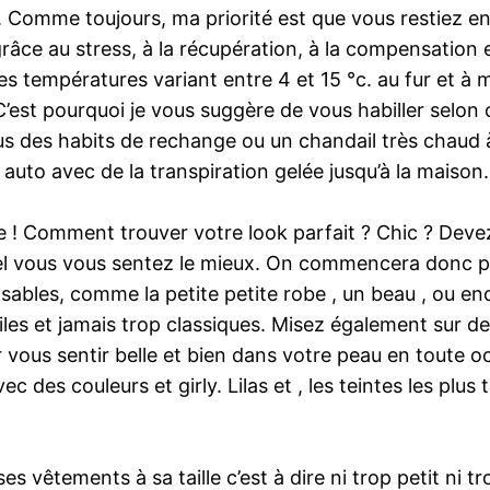
c. Comme toujours, ma priorité est que vous restiez e
râce au stress, à la récupération, à la compensation 
es températures variant entre 4 et 15 °c. au fur et à
 C’est pourquoi je vous suggère de vous habiller sel
s des habits de rechange ou un chandail très chaud 
auto avec de la transpiration gelée jusqu’à la maison.
 ! Comment trouver votre look parfait ? Chic ? Devez
el vous vous sentez le mieux. On commencera donc pa
sables, comme la petite petite robe , un beau , ou e
iles et jamais trop classiques. Misez également sur 
r vous sentir belle et bien dans votre peau en toute 
es couleurs et girly. Lilas et , les teintes les plus t
 ses vêtements à sa taille c’est à dire ni trop petit ni