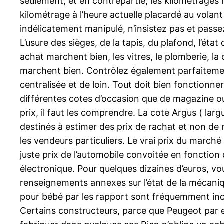
seulement, et en contrepartie, les kilométrages
kilométrage à l’heure actuelle placardé au volant 
indélicatement manipulé, n’insistez pas et passez 
L’usure des sièges, de la tapis, du plafond, l’ét
achat marchent bien, les vitres, le plomberie, la 
marchent bien. Contrôlez également parfaitement 
centralisée et de loin. Tout doit bien fonctionne
différentes cotes d’occasion que de magazine ou
prix, il faut les comprendre. La cote Argus ( larg
destinés à estimer des prix de rachat et non de 
les vendeurs particuliers. Le vrai prix du march
juste prix de l’automobile convoitée en fonction
électronique. Pour quelques dizaines d’euros, vo
renseignements annexes sur l’état de la mécaniq
pour bébé par les rapport sont fréquemment in
Certains constructeurs, parce que Peugeot par ex