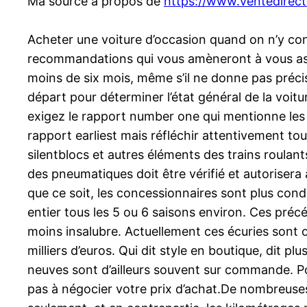
Ma source à propos de
https://www.ventedirec
Acheter une voiture d’occasion quand on n’y conna
recommandations qui vous amèneront à vous assu
moins de six mois, même s’il ne donne pas précis
départ pour déterminer l’état général de la voitu
exigez le rapport number one qui mentionne les d
rapport earliest mais réfléchir attentivement tou
silentblocs et autres éléments des trains roulant
des pneumatiques doit être vérifié et autoriser
que ce soit, les concessionnaires sont plus condu
entier tous les 5 ou 6 saisons environ. Ces préc
moins insalubre. Actuellement ces écuries sont o
milliers d’euros. Qui dit style en boutique, dit p
neuves sont d’ailleurs souvent sur commande. Posez
pas à négocier votre prix d’achat.De nombreuses