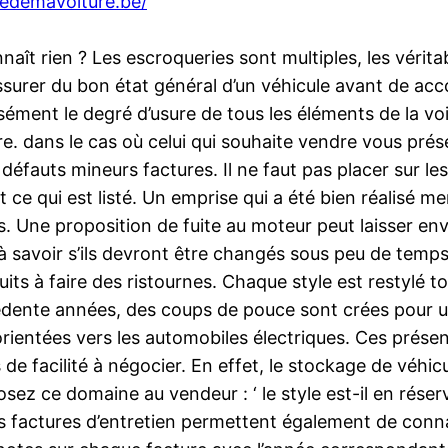
tedemavoiture.be/
ît rien ? Les escroqueries sont multiples, les vérita
rer du bon état général d’un véhicule avant de acco
ément le degré d’usure de tous les éléments de la vo
re. dans le cas où celui qui souhaite vendre vous pré
éfauts mineurs factures. Il ne faut pas placer sur le
t ce qui est listé. Un emprise qui a été bien réalisé m
s. Une proposition de fuite au moteur peut laisser env
a à savoir s’ils devront être changés sous peu de te
its à faire des ristournes. Chaque style est restylé t
édente années, des coups de pouce sont crées pour uni
rientées vers les automobiles électriques. Ces présen
lus de facilité à négocier. En effet, le stockage de vé
 ce domaine au vendeur : ‘ le style est-il en réserve 
 factures d’entretien permettent également de connaî