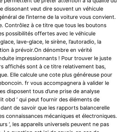
 permettent de prêter attention à la qualité du
rage dissonant veut dire souvent un véhicule
général de l’interne de la voiture vous convient.
e. Contrôlez à ce titre que tous les boutons
es possibilités offertes avec le véhicule
e, lave-glace, le sirène, l’autoradio, la
ration à prévoir.On dénombre en vérité
duite impressionnants ! Pour trouver le juste
rs affichés sont à ce titre relativement bas,
que. Elle calcule une cote plus généreuse pour
 leboncoin. fr vous accompagnera à valider le
ues disposent tous d’une prise de analyse
it obd ‘ qui peut fournir des éléments de
dant de savoir que les rapports balancerelle
es connaissances mécaniques et électroniques.
rs ‘, les appareils universels peuvent ne pas