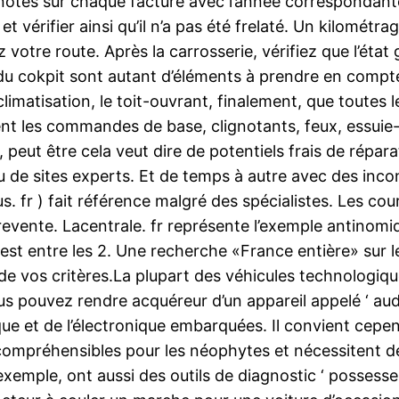
 notes sur chaque facture avec l’année correspondante
et vérifier ainsi qu’il n’a pas été frelaté. Un kilomét
votre route. Après la carrosserie, vérifiez que l’état 
at du cokpit sont autant d’éléments à prendre en compt
climatisation, le toit-ouvrant, finalement, que toutes l
les commandes de base, clignotants, feux, essuie-glac
r, peut être cela veut dire de potentiels frais de répa
 de sites experts. Et de temps à autre avec des incon
us. fr ) fait référence malgré des spécialistes. Les cou
revente. Lacentrale. fr représente l’exemple antinomi
é est entre les 2. Une recherche «France entière» sur
 de vos critères.La plupart des véhicules technologiq
us pouvez rendre acquéreur d’un appareil appelé ‘ aud
ue et de l’électronique embarquées. Il convient cepen
compréhensibles pour les néophytes et nécessitent d
emple, ont aussi des outils de diagnostic ‘ possesseu