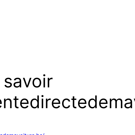
 savoir
entedirectedemav