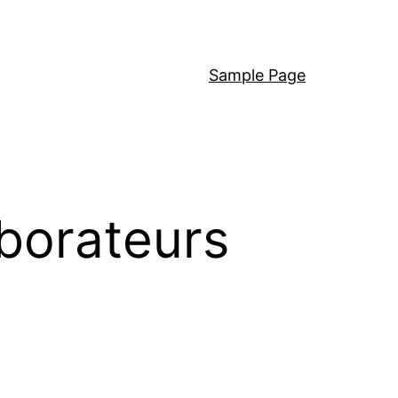
Sample Page
borateurs