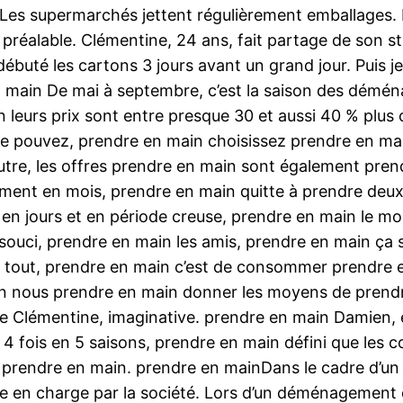
es supermarchés jettent régulièrement emballages. I
 préalable. Clémentine, 24 ans, fait partage de son s
débuté les cartons 3 jours avant un grand jour. Puis
 main De mai à septembre, c’est la saison des démén
n leurs prix sont entre presque 30 et aussi 40 % plu
le pouvez, prendre en main choisissez prendre en ma
tre, les offres prendre en main sont également pren
ogement en mois, prendre en main quitte à prendre de
n jours et en période creuse, prendre en main le m
e souci, prendre en main les amis, prendre en main ça
ut, prendre en main c’est de consommer prendre en mai
in nous prendre en main donner les moyens de prendr
fie Clémentine, imaginative. prendre en main Damien,
ois en 5 saisons, prendre en main défini que les col
 prendre en main. prendre en mainDans le cadre d’un
e en charge par la société. Lors d’un déménagement e