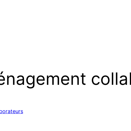
nagement colla
borateurs