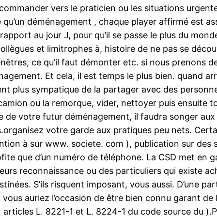
ecommander vers le praticien ou les situations urgent
qu’un déménagement , chaque player affirmé est ass
 rapport au jour J, pour qu’il se passe le plus du mon
llègues et limitrophes à, histoire de ne pas se découvr
enêtres, ce qu’il faut démonter etc. si nous prenons de
gement. Et cela, il est temps le plus bien. quand arri
ent plus sympatique de la partager avec des personne
 camion ou la remorque, vider, nettoyer puis ensuite t
dée de votre futur déménagement, il faudra songer au
organisez votre garde aux pratiques peu nets. Certain
tion à sur www. societe. com ), publication sur des si
ofite que d’un numéro de téléphone. La CSD met en gard
rs reconnaissance ou des particuliers qui existe ache
inées. S’ils risquent imposant, vous aussi. D’une part
 vous auriez l’occasion de être bien connu garant de 
articles L. 8221-1 et L. 8224-1 du code source du ).P