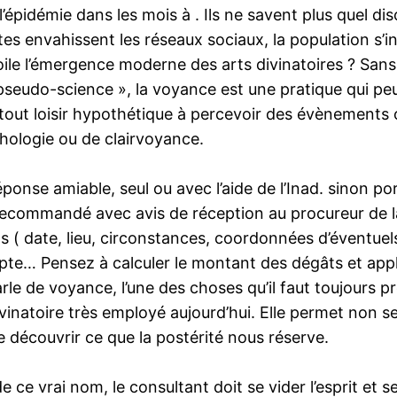
’épidémie dans les mois à . Ils ne savent plus quel d
s envahissent les réseaux sociaux, la population s’int
voile l’émergence moderne des arts divinatoires ? Sans
eudo-science », la voyance est une pratique qui peu
tout loisir hypothétique à percevoir des évènements 
chologie ou de clairvoyance.
éponse amiable, seul ou avec l’aide de l’Inad. sinon p
r recommandé avec avis de réception au procureur de 
faits ( date, lieu, circonstances, coordonnées d’éven
mpte… Pensez à calculer le montant des dégâts et app
rle de voyance, l’une des choses qu’il faut toujours pr
vinatoire très employé aujourd’hui. Elle permet non s
 découvrir ce que la postérité nous réserve.
 ce vrai nom, le consultant doit se vider l’esprit et 