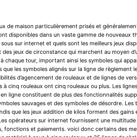
eux de maison particulièrement prisés et généralement 
 sont disponibles dans un vaste gamme de nouveaux t
us sur internet et quels sont les meilleurs jeux di
ont des jeux de circonstance qui marchent au moyen d
à chaque tour, important ainsi les symboles qui appar
us que les symboles alignés sur la ligne de règlement
sibilités d’agencement de rouleaux et de lignes de v
ous à cinq rouleaux ont cinq rouleaux ou plus. Les lig
en ligne constituent de plus des fonctionnalités supp
symboles sauvages et des symboles de désordre. Les to
dis que les jeux addition de kilos forment des gains e
Les opérateurs sur internet fournissent une multitude 
s, fonctions et paiements. voici donc certains des mei