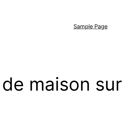
Sample Page
 de maison sur