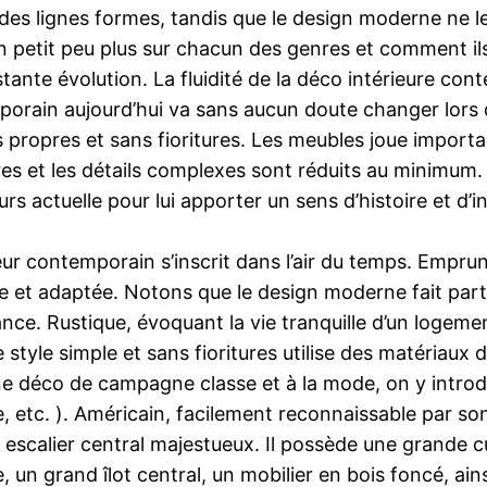
 des lignes formes, tandis que le design moderne ne l
n petit peu plus sur chacun des genres et comment ils 
te évolution. La fluidité de la déco intérieure con
rain aujourd’hui va sans aucun doute changer lors du 
propres et sans fioritures. Les meubles joue importa
s et les détails complexes sont réduits au minimum. L
s actuelle pour lui apporter un sens d’histoire et d’i
eur contemporain s’inscrit dans l’air du temps. Empru
e et adaptée. Notons que le design moderne fait part
ce. Rustique, évoquant la vie tranquille d’un logemen
tyle simple et sans fioritures utilise des matériaux d’o
 une déco de campagne classe et à la mode, on y introd
, etc. ). Américain, facilement reconnaissable par so
n escalier central majestueux. Il possède une grande cu
le, un grand îlot central, un mobilier en bois foncé, ai