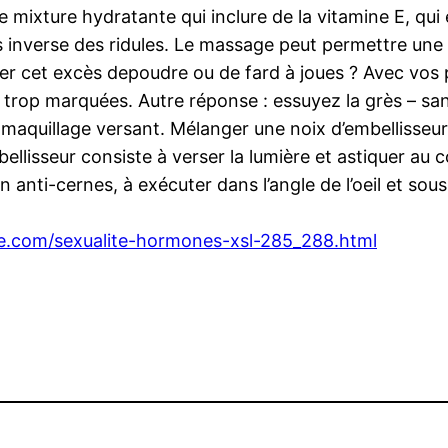
 mixture hydratante qui inclure de la vitamine E, qui 
ens inverse des ridules. Le massage peut permettre une
acer cet excès depoudre ou de fard à joues ? Avec vos
 trop marquées. Autre réponse : essuyez la grès – sans 
 maquillage versant. Mélanger une noix d’embellisseu
ellisseur consiste à verser la lumière et astiquer au co
anti-cernes, à exécuter dans l’angle de l’oeil et sous l
e.com/sexualite-hormones-xsl-285_288.html