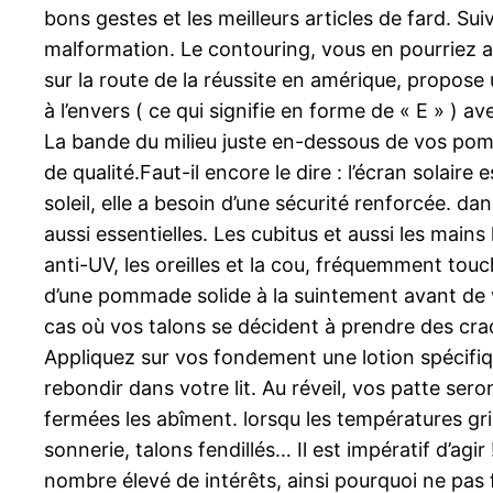
bons gestes et les meilleurs articles de fard. Su
malformation. Le contouring, vous en pourriez a
sur la route de la réussite en amérique, propose
à l’envers ( ce qui signifie en forme de « E » )
La bande du milieu juste en-dessous de vos pomme
de qualité.Faut-il encore le dire : l’écran solair
soleil, elle a besoin d’une sécurité renforcée. da
aussi essentielles. Les cubitus et aussi les mains 
anti-UV, les oreilles et la cou, fréquemment touc
d’une pommade solide à la suintement avant de vo
cas où vos talons se décident à prendre des cra
Appliquez sur vos fondement une lotion spécifiqu
rebondir dans votre lit. Au réveil, vos patte seron
fermées les abîment. lorsqu les températures gr
sonnerie, talons fendillés… Il est impératif d’ag
nombre élevé de intérêts, ainsi pourquoi ne pas fa