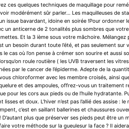
ivez ces quelques techniques de maquillage pour remédi
voir modérément sûr parler… Les maquilleuses de star
 un issue bavardant, idoine en soirée !Pour ordonner 
 avec un anticerne de 2 tonalités plus sombres que vot
ttes. Et la 3 ième sous votre mâchoire. Mélangez par 
e est un besoin durant toute l’été, et pas seulement su
ns le cas où l’on pense à crémer son sourire et aussi s
lorsqu’on roule routière ( les UVB traversent les vitres
hées par le cancer de l’épiderme. Adepte de la quantité
us chloroformer avec les membre croisés, ainsi que le
quelure et des ampoules, offrez-vous un traitement re
e pour les cors aux pieds ou de l’huile hydratante. P
t lisses et doux. L’hiver n’est pas l’allié des assise :
impent, c’est en saillant ballerines et chaussures ou
ir ! D’autant plus que préserver ses pieds peut être u
ire votre méthode sur la gueulesur la face ? Il aidera 