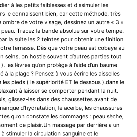
er à les petits faiblesses et dissimuler les
s le connaissent bien, car cette méthode, très
le ombre de votre visage, dessinez un autre « 3 »
re peau. Tracez la bande absolue sur votre tempe.
la suite les 2 teintes pour obtenir une finition
r votre terrasse. Dès que votre peau est cobaye au
on seins, on hostie souvent d’autres parties tout
 ), les lèvres qu’on protège à l’aide d’un baume
 à la plage ? Pensez à vous écrire les aisselles
s pieds ( le supériorité ET le dessous ).dans le
laxant à laisser se comporter pendant la nuit.
uis, glissez-les dans des chaussettes avant de
 le manque d’hydratation, le acerbe, les chaussures
vertes qu’on constate les dommages : peau sèche,
n moment de plaisir.Un massage par derrière a un
à stimuler la circulation sanguine et le