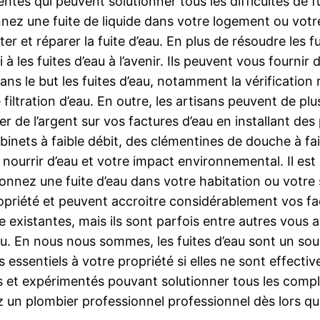
s qui peuvent solutionner tous les difficultés de fuite
nez une fuite de liquide dans votre logement ou votr
r et réparer la fuite d’eau. En plus de résoudre les f
 les fuites d’eau à l’avenir. Ils peuvent vous fournir 
dans le but les fuites d’eau, notamment la vérification
iltration d’eau. En outre, les artisans peuvent de plus
r de l’argent sur vos factures d’eau en installant de
inets à faible débit, des clémentines de douche à faib
 nourrir d’eau et votre impact environnemental. Il es
onnez une fuite d’eau dans votre habitation ou votre s
opriété et peuvent accroitre considérablement vos fa
e existantes, mais ils sont parfois entre autres vous as
’eau. En nous nous sommes, les fuites d’eau sont un
s essentiels à votre propriété si elles ne sont effect
et expérimentés pouvant solutionner tous les complicat
z un plombier professionnel professionnel dès lors q