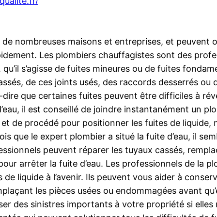
ualite.fr/
de nombreuses maisons et entreprises, et peuvent oc
 rapidement. Les plombiers chauffagistes sont des pro
, qu’il s’agisse de fuites mineures ou de fuites fondam
assés, de ces joints usés, des raccords desserrés ou 
à-dire que certaines fuites peuvent être difficiles à rév
eau, il est conseillé de joindre instantanément un pl
ls et de procédé pour positionner les fuites de liquid
is que le expert plombier a situé la fuite d’eau, il se
sionnels peuvent réparer les tuyaux cassés, remplace
our arrêter la fuite d’eau. Les professionnels de la 
es de liquide à l’avenir. Ils peuvent vous aider à cons
emplaçant les pièces usées ou endommagées avant qu’e
r des sinistres importants à votre propriété si elles 