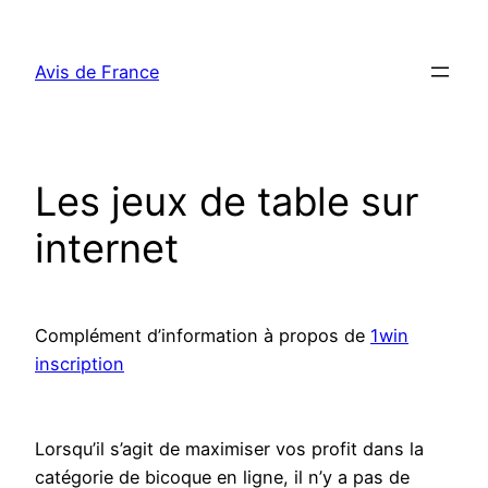
Aller
au
Avis de France
contenu
Les jeux de table sur
internet
Complément d’information à propos de
1win
inscription
Lorsqu’il s’agit de maximiser vos profit dans la
catégorie de bicoque en ligne, il n’y a pas de