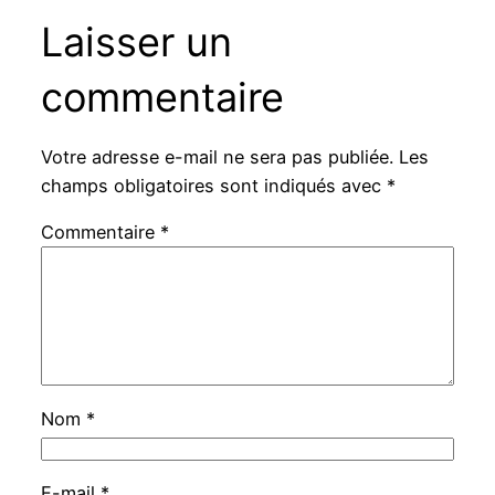
Laisser un
commentaire
Votre adresse e-mail ne sera pas publiée.
Les
champs obligatoires sont indiqués avec
*
Commentaire
*
Nom
*
E-mail
*