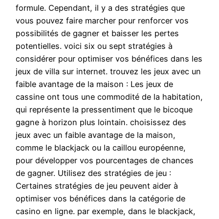
formule. Cependant, il y a des stratégies que
vous pouvez faire marcher pour renforcer vos
possibilités de gagner et baisser les pertes
potentielles. voici six ou sept stratégies à
considérer pour optimiser vos bénéfices dans les
jeux de villa sur internet. trouvez les jeux avec un
faible avantage de la maison : Les jeux de
cassine ont tous une commodité de la habitation,
qui représente la pressentiment que le bicoque
gagne à horizon plus lointain. choisissez des
jeux avec un faible avantage de la maison,
comme le blackjack ou la caillou européenne,
pour développer vos pourcentages de chances
de gagner. Utilisez des stratégies de jeu :
Certaines stratégies de jeu peuvent aider à
optimiser vos bénéfices dans la catégorie de
casino en ligne. par exemple, dans le blackjack,