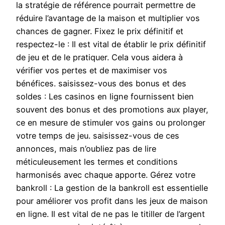
la stratégie de référence pourrait permettre de
réduire l’avantage de la maison et multiplier vos
chances de gagner. Fixez le prix définitif et
respectez-le : Il est vital de établir le prix définitif
de jeu et de le pratiquer. Cela vous aidera à
vérifier vos pertes et de maximiser vos
bénéfices. saisissez-vous des bonus et des
soldes : Les casinos en ligne fournissent bien
souvent des bonus et des promotions aux player,
ce en mesure de stimuler vos gains ou prolonger
votre temps de jeu. saisissez-vous de ces
annonces, mais n’oubliez pas de lire
méticuleusement les termes et conditions
harmonisés avec chaque apporte. Gérez votre
bankroll : La gestion de la bankroll est essentielle
pour améliorer vos profit dans les jeux de maison
en ligne. Il est vital de ne pas le titiller de l’argent