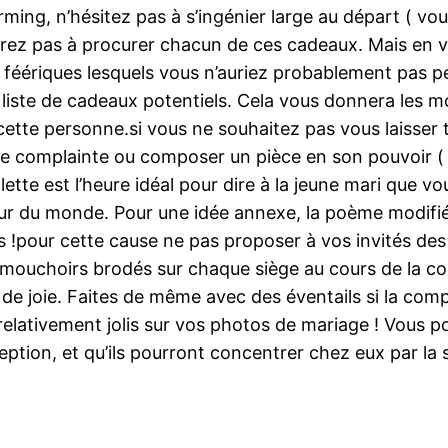
ng, n’hésitez pas à s’ingénier large au départ ( vous
 n’aurez pas à procurer chacun de ces cadeaux. Mais en 
éériques lesquels vous n’auriez probablement pas p
liste de cadeaux potentiels. Cela vous donnera les mo
cette personne.si vous ne souhaitez pas vous laisser t
ne complainte ou composer un pièce en son pouvoir ( 
tte est l’heure idéal pour dire à la jeune mari que vou
eur du monde. Pour une idée annexe, la poème modifiée
pour cette cause ne pas proposer à vos invités des obj
s mouchoirs brodés sur chaque siège au cours de la 
t de joie. Faites de même avec des éventails si la co
relativement jolis sur vos photos de mariage ! Vous po
eption, et qu’ils pourront concentrer chez eux par la s