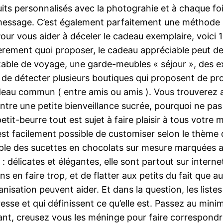
its personnalisés avec la photograhie et à chaque foi
 message. C’est également parfaitement une méthode s
ur vous aider à déceler le cadeau exemplaire, voici 
rement quoi proposer, le cadeau appréciable peut dev
rtable de voyage, une garde-meubles « séjour », des ex
 de détecter plusieurs boutiques qui proposent de prod
deau commun ( entre amis ou amis ). Vous trouverez 
contre une petite bienveillance sucrée, pourquoi ne 
etit-beurre tout est sujet à faire plaisir à tous votre 
 est facilement possible de customiser selon le thème 
le des sucettes en chocolats sur mesure marquées av
: délicates et élégantes, elle sont partout sur interne
s en faire trop, et de flatter aux petits du fait que 
nisation peuvent aider. Et dans la question, les listes 
éresse et qui définissent ce qu’elle est. Passez au m
nt, creusez vous les méninge pour faire correspondr