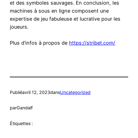
et des symboles sauvages. En conclusion, les
machines à sous en ligne composent une
expertise de jeu fabuleuse et lucrative pour les
joueurs.
Plus d’infos à propos de
https://stribet.com/
Publié
avril 12, 2023
dans
Uncategorized
par
Gandalf
Étiquettes :