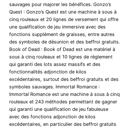
sauvages pour majorer les bénéfices. Gonzo’s
Quest : Gonzo’s Quest est une machine à sous à
cinq rouleaux et 20 lignes de versement qui offre
une qualification de jeu immersive avec des
fonctions supplément de graisses, entre autres
des symboles de désunion et des beffroi gratuits.
Book of Dead : Book of Dead est une matériel à
sous à cinq rouleaux et 10 lignes de règlement
qui garanti des lots assez massifs et des
fonctionnalités adjonction de kilos
excédentaires, surtout des beffroi gratuits et des
symboles sauvages. Immortal Romance :
Immortal Romance est une machine à sous à cinq
rouleaux et 243 méthodes permettant de gagner
qui garanti une qualification de jeu fabuleuse
avec des fonctions adjonction de kilos
excédentaires, en particulier des beffroi gratuits