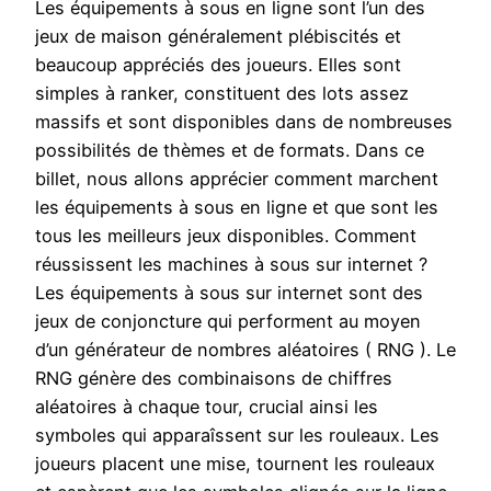
Les équipements à sous en ligne sont l’un des
jeux de maison généralement plébiscités et
beaucoup appréciés des joueurs. Elles sont
simples à ranker, constituent des lots assez
massifs et sont disponibles dans de nombreuses
possibilités de thèmes et de formats. Dans ce
billet, nous allons apprécier comment marchent
les équipements à sous en ligne et que sont les
tous les meilleurs jeux disponibles. Comment
réussissent les machines à sous sur internet ?
Les équipements à sous sur internet sont des
jeux de conjoncture qui performent au moyen
d’un générateur de nombres aléatoires ( RNG ). Le
RNG génère des combinaisons de chiffres
aléatoires à chaque tour, crucial ainsi les
symboles qui apparaîssent sur les rouleaux. Les
joueurs placent une mise, tournent les rouleaux