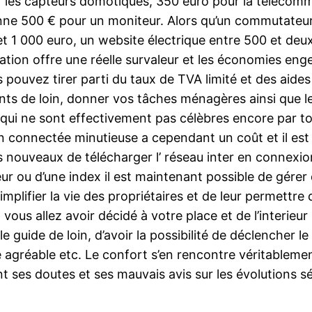
our les capteurs domotiques, 350 euro pour la téléco
ne 500 € pour un moniteur. Alors qu’un commutateur 
et 1 000 euro, un website électrique entre 500 et deux
ation offre une réelle survaleur et les économies eng
s pouvez tirer parti du taux de TVA limité et des aide
nts de loin, donner vos tâches ménagères ainsi que le
ui ne sont effectivement pas célèbres encore par tous 
ion connectée minutieuse a cependant un coût et il es
es nouveaux de télécharger l’ réseau inter en connexio
eur ou d’une index il est maintenant possible de gérer
ifier la vie des propriétaires et de leur permettre d’av
ous allez avoir décidé à votre place et de l’interieur 
le guide de loin, d’avoir la possibilité de déclencher l
gréable etc. Le confort s’en rencontre véritablement t
nt ses doutes et ses mauvais avis sur les évolutions 