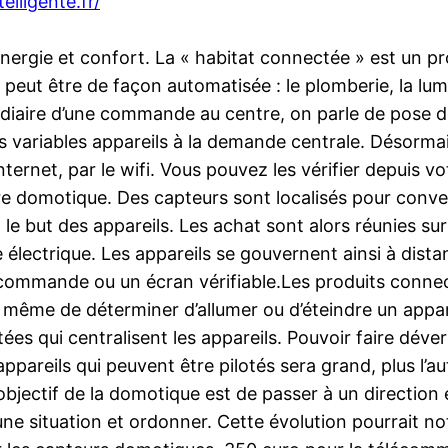
elligente.fr/
gie et confort. La « habitat connectée » est un pro
 peut être de façon automatisée : le plomberie, la lu
édiaire d’une commande au centre, on parle de pose d
es variables appareils à la demande centrale. Désormais
ernet, par le wifi. Vous pouvez les vérifier depuis vo
e domotique. Des capteurs sont localisés pour convert
 le but des appareils. Les achat sont alors réunies su
lectrique. Les appareils se gouvernent ainsi à dista
commande ou un écran vérifiable.Les produits connec
 même de déterminer d’allumer ou d’éteindre un apparei
tées qui centralisent les appareils. Pouvoir faire déve
ppareils qui peuvent être pilotés sera grand, plus l’au
l’objectif de la domotique est de passer à un directio
une situation et ordonner. Cette évolution pourrait no