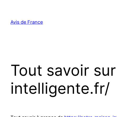
Aller
au
contenu
Avis de France
Tout savoir su
intelligente.fr/