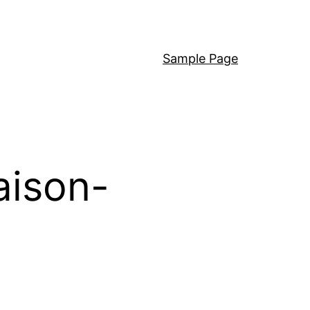
Sample Page
aison-