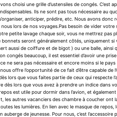
vons choisi une grille d’ustensiles de congés. C’est ap
ndispensables. Ils ne sont pas tous nécessaire au qu
 s’organiser, anticiper, prédire, etc. Nous avons don
s lors de nos voyages.Pas besoin de vider votre sé
votre petite lavage chaque soir, vous ne mettrez pas p
e bonnets seront généralement côtés, uniquement si vo
ert aussi de coiffure et de bigot ) ou une balle, ains
 on congés beaucoup, il est essentiel d’avoir une pris
e ne sera pas nécessaire et encore moins si le pays 
nous offre l’opportunité de ce fait d’être capable de 
 dès lors que vous faites partie de ceux qui respecte
re dès lors que vous avez à prendre un indice dans vo
os est utile pour dormir dans l’avion, et également d
rt, les autres vacanciers des chambre à coucher ont la 
r toutes les lumières. En lien avec le masque de repos
n auberge de jeunesse. Pour nous, c’est l’accessoire 