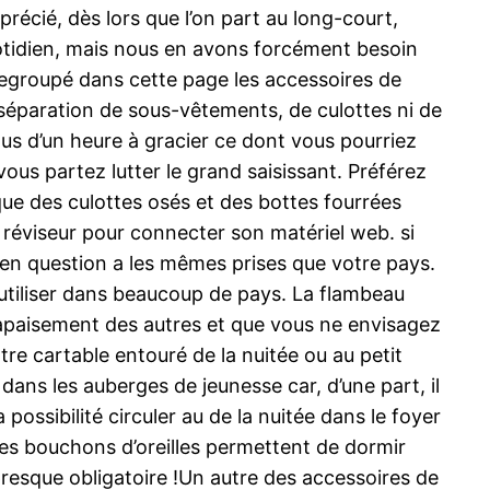
précié, dès lors que l’on part au long-court,
otidien, mais nous en avons forcément besoin
c regroupé dans cette page les accessoires de
paration de sous-vêtements, de culottes ni de
lus d’un heure à gracier ce dont vous pourriez
us partez lutter le grand saisissant. Préférez
i que des culottes osés et des bottes fourrées
e réviseur pour connecter son matériel web. si
en question a les mêmes prises que votre pays.
l’utiliser dans beaucoup de pays. La flambeau
 l’apaisement des autres et que vous ne envisagez
tre cartable entouré de la nuitée ou au petit
ans les auberges de jeunesse car, d’une part, il
possibilité circuler au de la nuitée dans le foyer
, les bouchons d’oreilles permettent de dormir
presque obligatoire !Un autre des accessoires de