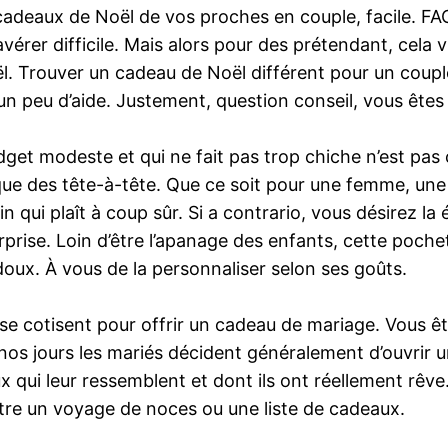
s cadeaux de Noël de vos proches en couple, facile. F
rer difficile. Mais alors pour des prétendant, cela 
l. Trouver un cadeau de Noël différent pour un couple 
n peu d’aide. Justement, question conseil, vous êtes là
et modeste et qui ne fait pas trop chiche n’est pas c
ue des tête-à-tête. Que ce soit pour une femme, une 
 qui plaît à coup sûr. Si a contrario, vous désirez l
urprise. Loin d’être l’apanage des enfants, cette poche
ux. À vous de la personnaliser selon ses goûts.
s se cotisent pour offrir un cadeau de mariage. Vous ê
e nos jours les mariés décident généralement d’ouvrir 
 qui leur ressemblent et dont ils ont réellement rêve. 
ntre un voyage de noces ou une liste de cadeaux.