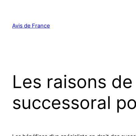
Aller
au
contenu
Avis de France
Les raisons de
successoral po