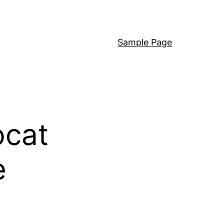
Sample Page
ocat
e