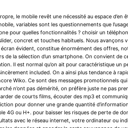
propre, le mobile revêt une nécessité au espace d’en ê
mobile, variables sont les questionnements que l’usag
ne pour quelles fonctionnalités ? choisir un téléphone 
le, slider, concret et touches habituels. Nous avançons
 à écran évident, constitue énormément des offres, no
rs de la sélection d’un smartphone. On convient de ce
on. Il est normal qu’on ait pour caractéristique un p
 sincèrement included. On a ainsi plus tendance à ra
ncore Wiko. Ce sont des messages promotionnels qui o
arché n’ont pas démérité, on préfère juste ne pas pren
regarder de courts films, écouter des mp3 et communiq
ut diction pour donner une grande quantité d’informatio
le 4G ou H+. pour baisser les risques de perte de don
tats avec le réseau internet, votre ordinateur ou ind