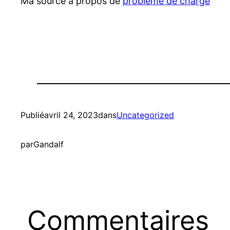
Ma source à propos de
problème de charge
Publié
avril 24, 2023
dans
Uncategorized
par
Gandalf
Commentaires