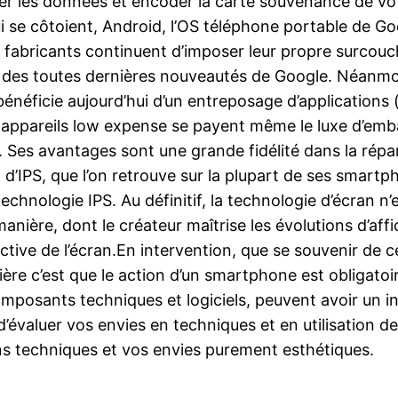
pérer les données et encoder la carte souvenance de vot
ui se côtoient, Android, l’OS téléphone portable de G
 fabricants continuent d’imposer leur propre surcouche
ois des toutes dernières nouveautés de Google. Néanmoi
néficie aujourd’hui d’un entreposage d’applications ( 
es appareils low expense se payent même le luxe d’emb
. Ses avantages sont une grande fidélité dans la répa
 d’IPS, que l’on retrouve sur la plupart de ses smar
technologie IPS. Au définitif, la technologie d’écran 
ière, dont le créateur maîtrise les évolutions d’affic
uctive de l’écran.En intervention, que se souvenir de c
ière c’est que le action d’un smartphone est obligato
omposants techniques et logiciels, peuvent avoir un i
valuer vos envies en techniques et en utilisation de 
ons techniques et vos envies purement esthétiques.