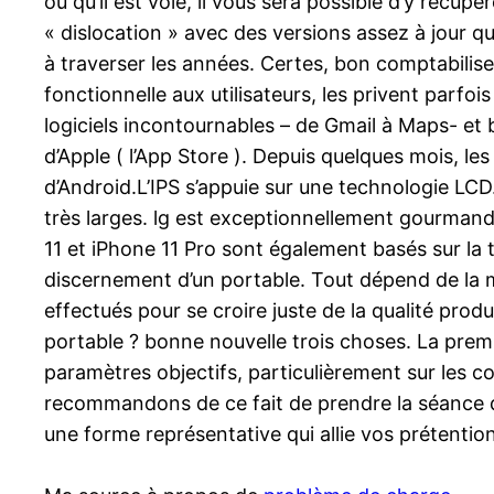
ou qu’il est volé, il vous sera possible d’y récu
« dislocation » avec des versions assez à jour q
à traverser les années. Certes, bon comptabilise
fonctionnelle aux utilisateurs, les privent parf
logiciels incontournables – de Gmail à Maps- et bé
d’Apple ( l’App Store ). Depuis quelques mois, l
d’Android.L’IPS s’appuie sur une technologie LCD
très larges. lg est exceptionnellement gourmand
11 et iPhone 11 Pro sont également basés sur la 
discernement d’un portable. Tout dépend de la man
effectués pour se croire juste de la qualité prod
portable ? bonne nouvelle trois choses. La prem
paramètres objectifs, particulièrement sur les c
recommandons de ce fait de prendre la séance d’é
une forme représentative qui allie vos prétenti